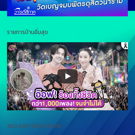
รายการบ้านอิ่มสุข
360 องศา NEW SHOW