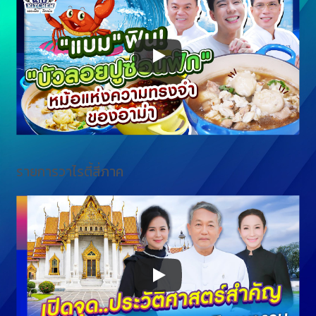
รายการวาไรตี้สี่ภาค