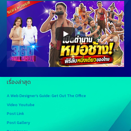
เรื่องล่าสุด
A Web Designer’s Guide: Get Out The Office
Video Youtube
Post Link
Post Gallery