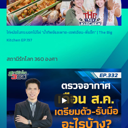
ไก่หม้อในกระบอกไม้ไผ่ “น้ำทิพย์และพาย-เชฟเอียน-พี่แซ็ก” | The Big
Kitchen EP.197
สถานีรักโลก 360 องศา