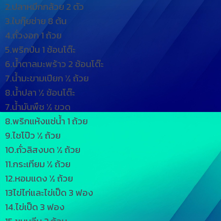
2.ปลาหมึกกล้วย 2 ตัว
3.ใบกุ๊ยช่าย 8 ต้น
4.ถั่วงอก 1 ถ้วย
5.พริกป่น 1 ช้อนโต๊ะ
6.น้ำตาลมะพร้าว 2 ช้อนโต๊ะ
7.น้ำมะขามเปียก ½ ถ้วย
8.น้ำปลา ½ ช้อนโต๊ะ
7.น้ำมันพืช ½ ขวด
8.พริกแห้งแช่น้ำ 1 ถ้วย
9.ไชโป๊ว ½ ถ้วย
10.ถั่วลิสงบด ½ ถ้วย
11.กระเทียม ½ ถ้วย
12.หอมแดง ½ ถ้วย
13ไข่ไก่และไข่เป็ด 3 ฟอง
14.ไข่เป็ด 3 ฟอง
15.ขนมจีน 2 ก้อน