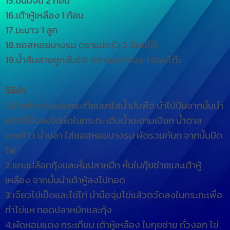
16.เต้าหู้เหลือง 1 ก้อน
17.มะนาว 1 ลูก
18.ซอสหอยนางรม ตราแม่ครัว 2 ช้อนโต๊ะ
19.น้ำส้มสายชูกลั่น5% ตราฉลากทอง 1 ช้อนโต๊ะ
วิธีทำ
1.นำพริกแห้งและกระเทียมมาใส่น้ำมันพืช นำไปปั่นจากนั้นนำ
พริกที่ปั่นลงไปผัดในกระทะ เติมน้ำมะขามเปียก น้ำตาล
มะพร้าว น้ำปลา ใส่ซอสหอยนางรม ผัดรวมกันท จากนั้นปิด
ไฟ
2.แกะเปลือกกุ้งและหั่นปลาหมึก หั่นใบกุ๊ยช่ายและเต้าหู้
เหลือง จากนั้นนำเต้าหู้ลงไปทอด
3.เจียวไข่เป็ดและไข่ไก่ นำมือจุ่มไข่แล้วตวัดลงในกระทะเพื่อ
ทำไข่แห ทอดปลาหมึกและกุ้ง
4.ผัดหอมแดง กระเทียม เต้าหู้เหลือง ใบกุยช่าย ถั่วงอก ไข่