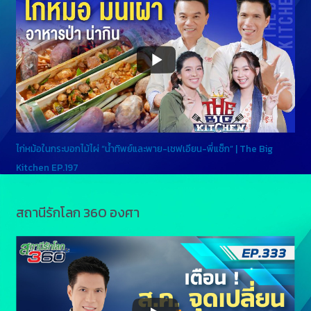
ไก่หม้อในกระบอกไม้ไผ่ “น้ำทิพย์และพาย-เชฟเอียน-พี่แซ็ก” | The Big
Kitchen EP.197
สถานีรักโลก 360 องศา