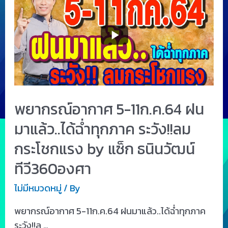
พยากรณ์อากาศ 5-11ก.ค.64 ฝน
มาแล้ว..ได้ฉ่ำทุกภาค ระวัง!!ลม
กระโชกแรง by แซ็ก ธนินวัฒน์
ทีวี360องศา
ไม่มีหมวดหมู่
/ By
พยากรณ์อากาศ 5-11ก.ค.64 ฝนมาแล้ว..ได้ฉ่ำทุกภาค
ระวัง!!ล …