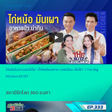
ขนมจีนผัดไท ไข่แห
ไก่หม้อในกระบอกไม้ไผ่ “น้ำทิพย์และพาย-เชฟเอียน-พี่แซ็ก” | The Big
Kitchen EP.197
สถานีรักโลก 360 องศา