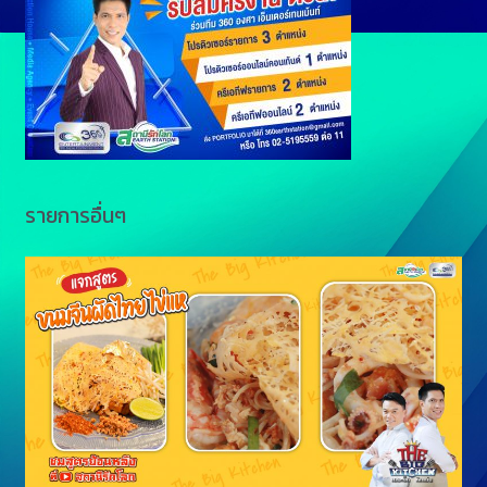
e
k
r
รายการอื่นๆ