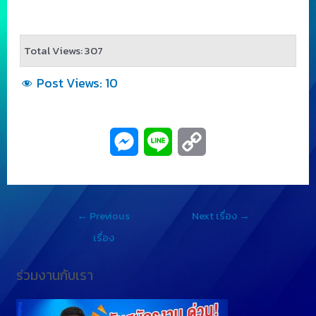
Total Views: 307
Post Views:
10
M
L
C
e
i
o
s
n
p
←
Previous
Next เรื่อง
→
s
e
y
เรื่อง
e
L
ร่วมงานกับเรา
n
i
g
n