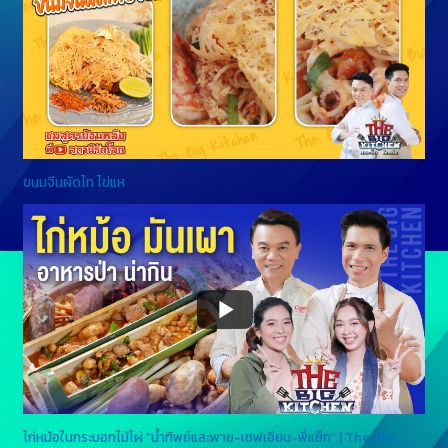
ขนมจีนผัดไท ไข่แห
ไก่หม้อในกระบอกไม้ไผ่ “น้ำทิพย์และพาย-เชฟเอียน-พี่แซ็ก” | The Big