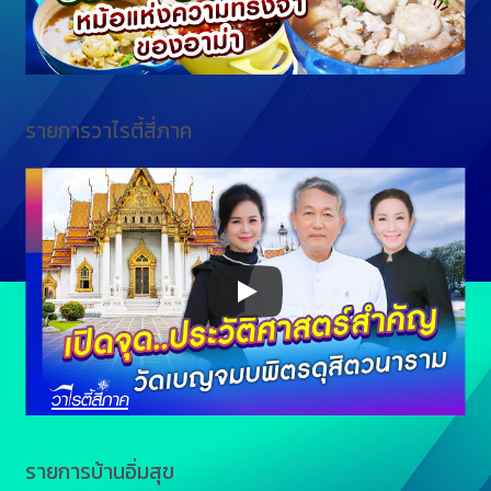
รายการวาไรตี้สี่ภาค
รายการบ้านอิ่มสุข