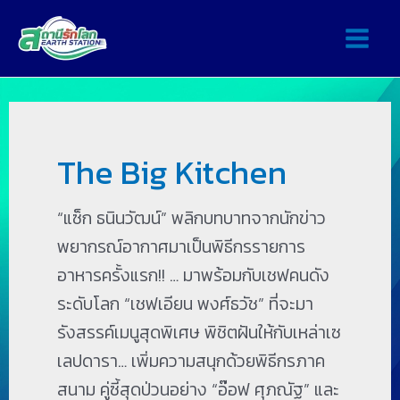
The Big Kitchen
“แซ็ก ธนินวัฒน์” พลิกบทบาทจากนักข่าว
พยากรณ์อากาศมาเป็นพิธีกรรายการ
อาหารครั้งแรก!! … มาพร้อมกับเชฟคนดัง
ระดับโลก “เชฟเอียน พงศ์ธวัช” ที่จะมา
รังสรรค์เมนูสุดพิเศษ พิชิตฝันให้กับเหล่าเซ
เลปดารา… เพิ่มความสนุกด้วยพิธีกรภาค
สนาม คู่ซี้สุดป่วนอย่าง “อ๊อฟ ศุภณัฐ” และ