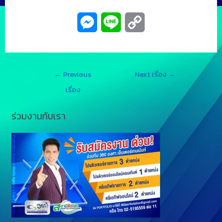
M
L
C
e
i
o
s
n
p
←
Previous
Next เรื่อง
→
s
e
y
เรื่อง
e
L
ร่วมงานกับเรา
n
i
g
n
e
k
r