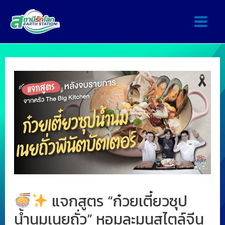
แจกสูตร “ก๋วยเตี๋ยวซุป
น้ำนมเนยถั่ว” หอมละมุนสไตล์จีน