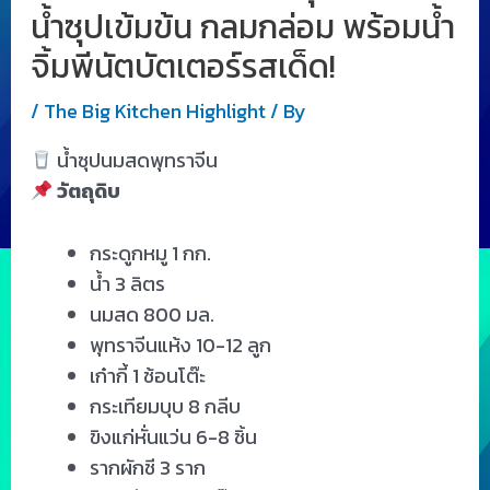
น้ำซุปเข้มข้น กลมกล่อม พร้อมน้ำ
จิ้มพีนัตบัตเตอร์รสเด็ด!
/
The Big Kitchen Highlight
/ By
น้ำซุปนมสดพุทราจีน
วัตถุดิบ
กระดูกหมู 1 กก.
น้ำ 3 ลิตร
นมสด 800 มล.
พุทราจีนแห้ง 10-12 ลูก
เก๋ากี้ 1 ช้อนโต๊ะ
กระเทียมบุบ 8 กลีบ
ขิงแก่หั่นแว่น 6-8 ชิ้น
รากผักชี 3 ราก