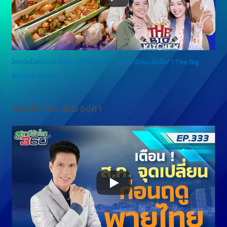
ไก่หม้อในกระบอกไม้ไผ่ “น้ำทิพย์และพาย-เชฟเอียน-พี่แซ็ก” | The Big
Kitchen EP.197
สถานีรักโลก 360 องศา