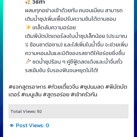
วิธีทำ
ผสมทุกอย่างเข้าด้วยกัน คนจนเนียน สามารถ
เติมน้ำซุปเพิ่มเพื่อปรับความข้นได้ตามชอบ
เคล็ดลับความอร่อย
เติมพีนัตบัตเตอร์ลงในน้ำซุปเล็กน้อย (ประมาณ
½ ช้อนชาต่อชาม) และใส่เพิ่มในน้ำจิ้ม จะช่วยเพิ่ม
ความหอมมันและมิติของรสชาติให้อร่อยยิ่งขึ้น
ซดน้ำซุปร้อน ๆ คู่ซีฟู้ดสดเด้งและน้ำจิ้มถั่ว
รสเข้มข้น รับรองฟินจนหยุดไม่ได้!
#แจกสูตรอาหาร #ก๋วยเตี๋ยวจีน #ซุปนมสด #พีนัตบัต
เตอร์ #เมนูเส้น #สูตรอร่อย #เข้าครัวกัน
Total Views: 92
Post Views:
0