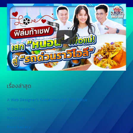
เรื่องล่าสุด
A Web Designer’s Guide: Get Out The Office
Video Youtube
Post Link
Post Gallery