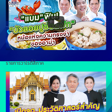
รายการวาไรตี้สี่ภาค