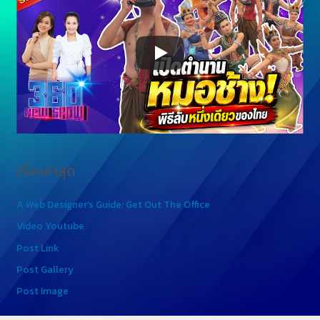
เรื่องล่าสุด
A Web Designer’s Guide: Get Out The Office
Video Youtube
Post Link
Post Gallery
Post Image