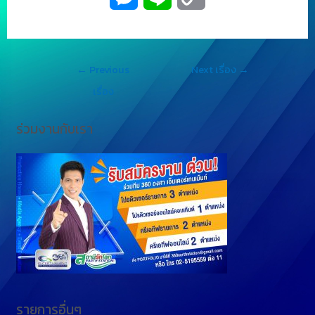
e
i
o
s
n
p
←
Previous
Next เรื่อง
→
s
e
y
เรื่อง
e
L
ร่วมงานกับเรา
n
i
g
n
e
k
r
รายการอื่นๆ