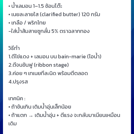
• น้ำเลมอน 1–1.5 ช้อนโต๊ะ
• เนยละลายใส (clarified butter) 120 กรัม
• เกลือ / พริกไทย
-ใส่น้ำส้มสายชูกลั่น 5% ตราฉลากทอง
วิธีทำ
1.ตีไข่แดง + เลมอน บน bain-marie (ไอน้ำ)
2.ตีจนข้นฟู (ribbon stage)
3.ค่อย ๆ เทเนยทีละนิด พร้อมตีตลอด
4.ปรุงรส
เทคนิค :
• ถ้าข้นเกิน เติมน้ำอุ่นเล็กน้อย
• ถ้าแตก → เติมน้ำอุ่น + ตีแรง จะกลับมาเนียนเหมือน
เดิม