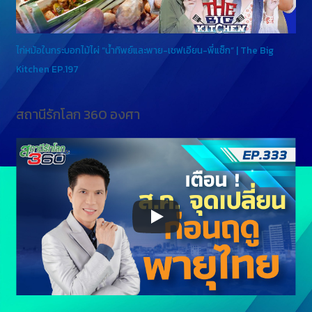
ไก่หม้อในกระบอกไม้ไผ่ “น้ำทิพย์และพาย-เชฟเอียน-พี่แซ็ก” | The Big
Kitchen EP.197
สถานีรักโลก 360 องศา