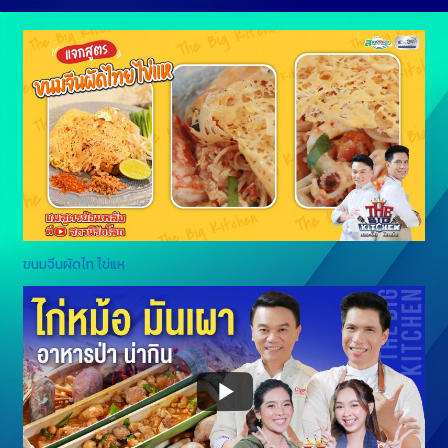
ขนมจีนผัดไท ไข่แห