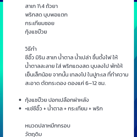
สาเก 1\4 ถ้วยา
พริกสด บุบพอแตก
กระเทียมซอย
กุ้งแชบ๊วย
วิธีทำ
ซีอิ๊ว มิริน สาเก น้ำตาล น้ำเปล่า ขึ้นตั้งไฟ ให้
น้ำตาลละลาย ใส่ พริกแดงสด บุบลงไป พักให้
เย็นเล็กน้อย จากนั้น เทลงไป ในปูทะเล ที่ทำความ
สะอาด ตัดกระดอง ดองแค่ 6–12 ชม.
กุ้งแชบ๊วย ปอกเปลือกผ่าหลัง
•แช่ซีอิ๊ว + น้ำตาล + กระเทียม + พริก
หนวดปลาหมึกกรอบ
วัตถุดิบ