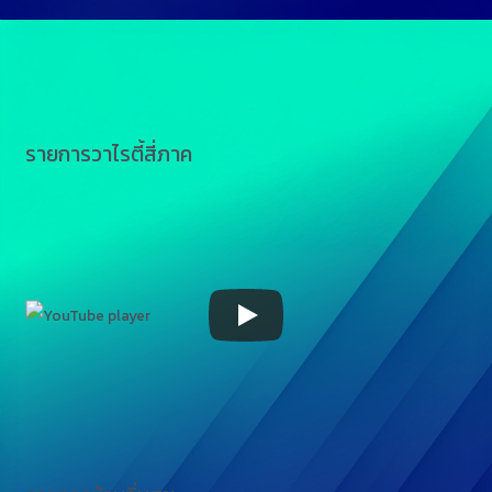
รายการวาไรตี้สี่ภาค