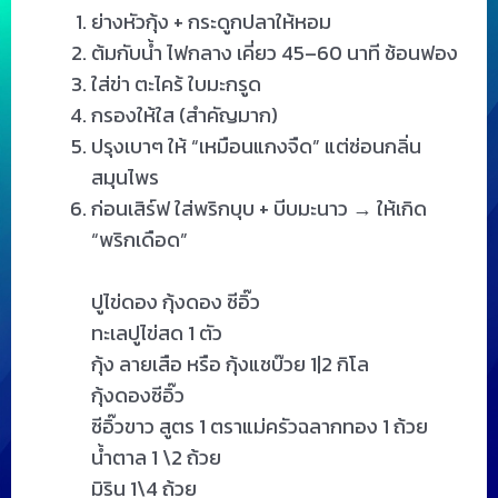
ย่างหัวกุ้ง + กระดูกปลาให้หอม
ต้มกับน้ำ ไฟกลาง เคี่ยว 45–60 นาที ช้อนฟอง
ใส่ข่า ตะไคร้ ใบมะกรูด
กรองให้ใส (สำคัญมาก)
ปรุงเบาๆ ให้ “เหมือนแกงจืด” แต่ซ่อนกลิ่น
สมุนไพร
ก่อนเสิร์ฟ ใส่พริกบุบ + บีบมะนาว → ให้เกิด
“พริกเดือด”
ปูไข่ดอง กุ้งดอง ซีอิ๊ว
ทะเลปูไข่สด 1 ตัว
กุ้ง ลายเสือ หรือ กุ้งแชบ๊วย 1|2 กิโล
กุ้งดองซีอิ๊ว
ซีอิ๊วขาว สูตร 1 ตราแม่ครัวฉลากทอง 1 ถ้วย
น้ำตาล 1 \2 ถ้วย
มิริน 1\4 ถ้วย