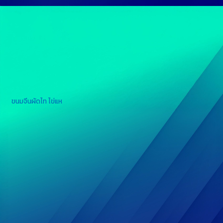
ขนมจีนผัดไท ไข่แห