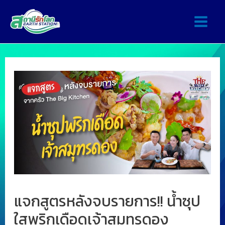
แจกสูตรหลังจบรายการ!! น้ำซุป
ใสพริกเดือดเจ้าสมุทรดอง