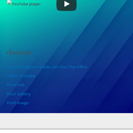
เรื่องล่าสุด
A Web Designer’s Guide: Get Out The Office
Video Youtube
Post Link
Post Gallery
Post Image