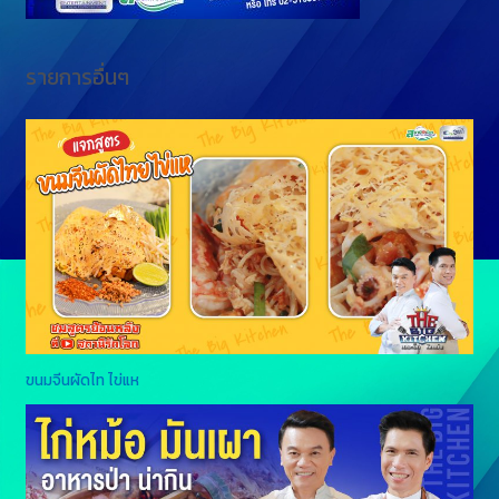
รายการอื่นๆ
ขนมจีนผัดไท ไข่แห