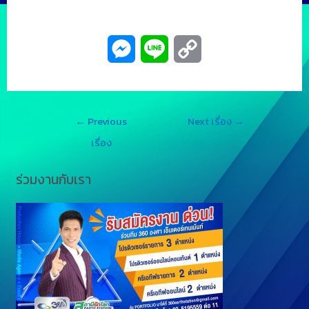
M
L
C
e
i
o
s
n
p
←
Previous
Next เรื่อง
→
s
e
y
เรื่อง
e
L
ร่วมงานกับเรา
n
i
g
n
e
k
r