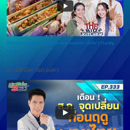
ไก่หม้อในกระบอกไม้ไผ่ “น้ำทิพย์และพาย-เชฟเอียน-พี่แซ็ก” | The Big
Kitchen EP.197
สถานีรักโลก 360 องศา