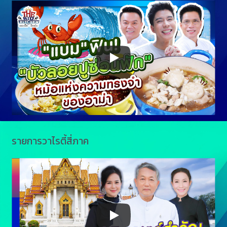
รายการวาไรตี้สี่ภาค