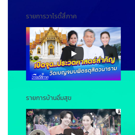
รายการวาไรตี้สี่ภาค
รายการบ้านอิ่มสุข