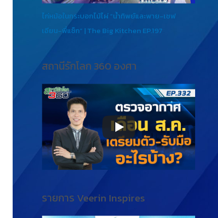
ไก่หม้อในกระบอกไม้ไผ่ “น้ำทิพย์และพาย-เชฟ
เอียน-พี่แซ็ก” | The Big Kitchen EP.197
สถานีรักโลก 360 องศา
รายการ Veerin Inspires