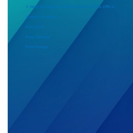
A Web Designer’s Guide: Get Out The Office
Video Youtube
Post Link
Post Gallery
Post Image