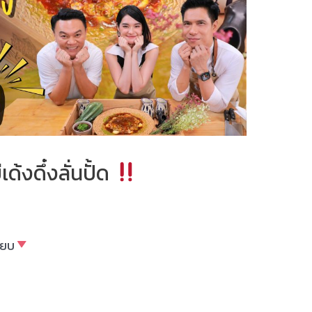
่เด้งดึ๋งลั่นปั้ด
ียบ