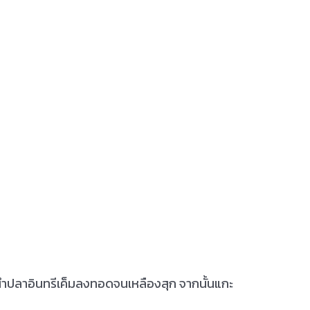
า
 และนำปลาอินทรีเค็มลงทอดจนเหลืองสุก จากนั้นแกะ