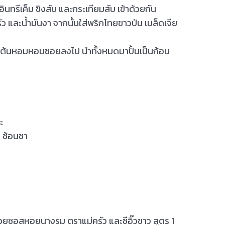
าอินทรีเค็ม ขิงสับ และกระเทียมสับ เข้าด้วยกัน
และน้ำมันงา จากนั้นใส่พริกไทยขาวป่น เมล็ดเจีย
นใส่ต้นหอมหอมซอยลงไป นำทั้งหมดมาปั้นเป็นก้อน
ะ
1 ช้อนชา
ด้วยซอสหอยนางรม ตราแม่ครัว และซีอิ๊วขาว สูตร 1