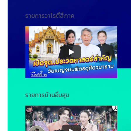
รายการวาไรตี้สี่ภาค
รายการบ้านอิ่มสุข