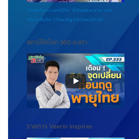
ไก่หม้อในกระบอกไม้ไผ่ “น้ำทิพย์และพาย-เชฟ
เอียน-พี่แซ็ก” | The Big Kitchen EP.197
สถานีรักโลก 360 องศา
รายการ Veerin Inspires