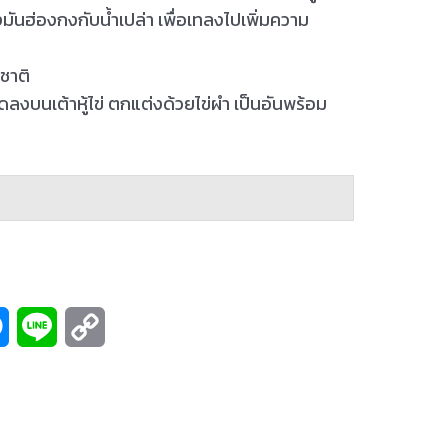
ันฮ่องกงกับน้ำเปล่า เพื่อเทลงไปเพิ่มความ
ชาติ
าดลงบนเต้าหู้ไข่ ตกแต่งด้วยไข่ผำ เป็นอันพร้อม
M
L
C
e
i
o
s
n
p
s
e
y