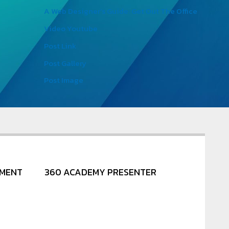
A Web Designer’s Guide: Get Out The Office
Video Youtube
Post Link
Post Gallery
Post Image
NMENT
360 ACADEMY PRESENTER