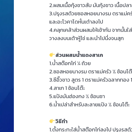
2.ผสมเนื้อกุ้งขาวสับ มันกุ้งขาว เนื้อปล
3.ปรุงรสด้วยซอสหอยนางรม ตราแม่ครัว 
และอะโวคาโดหั่นเต๋าลงไป
4.คลุกเคล้าส่วนผสมให้เข้ากัน จากนั้
วางลงบนเต้าหู้ไข่ และนำไปนึ่งจนสุก
ส่วนผสมน้ำแดงสาเก
1.น้ำสต๊อกไก่ ¼ ถ้วย
2.ซอสหอยนางรม ตราแม่ครัว ½ ช้อนโต๊
3.ซีอิ๊วขาว สูตร 1 ตราแม่ครัวฉลากทอง 
4.สาเก 1 ช้อนโต๊ะ
5.แป้งมันฮ่องกง ½ ช้อนชา
6.น้ำเปล่าสำหรับละลายแป้ง ½ ช้อนโต๊ะ
วิธีทำ
1.ตั้งกระทะใส่น้ำสต๊อกไก่ลงไป ปรุงรส