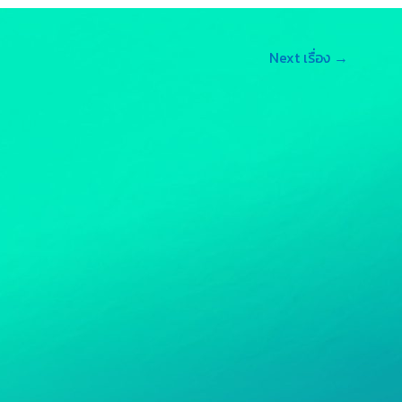
e
L
Next เรื่อง
→
n
i
g
n
e
k
r