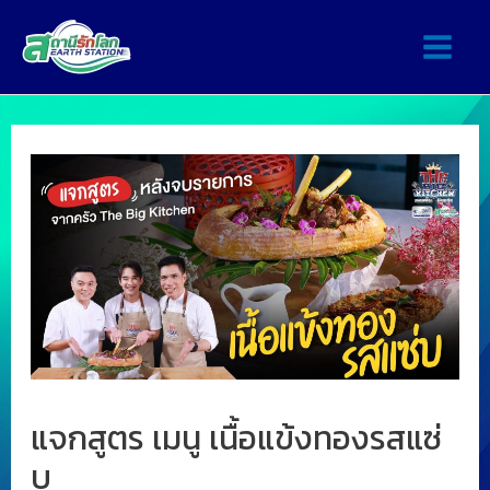
แจกสูตร เมนู เนื้อแข้งทองรสแซ่
บ