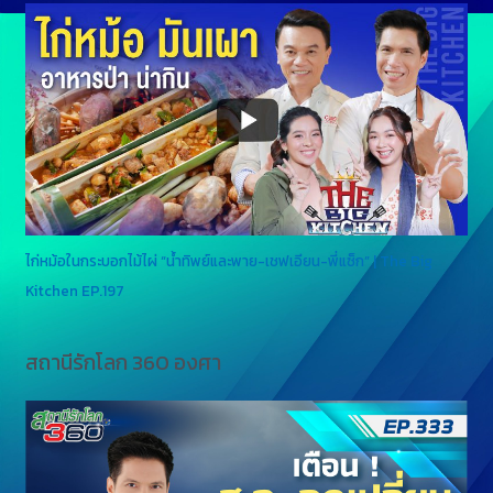
ไก่หม้อในกระบอกไม้ไผ่ “น้ำทิพย์และพาย-เชฟเอียน-พี่แซ็ก” | The Big
Kitchen EP.197
สถานีรักโลก 360 องศา