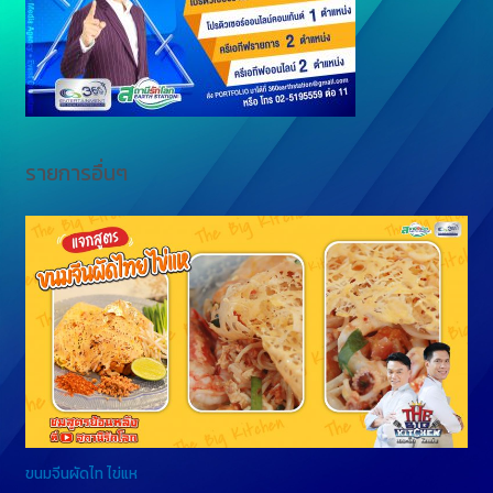
r
รายการอื่นๆ
ขนมจีนผัดไท ไข่แห