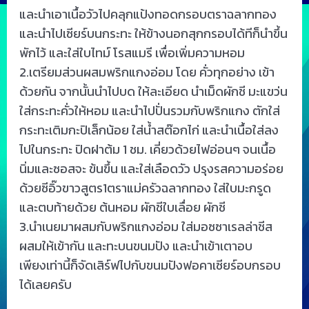
และนำเอาเนื้อวัวไปคลุกแป้งทอดกรอบตราฉลากทอง
และนำไปเซียร์บนกระทะ ให้ข้างนอกสุกกรอบได้ทีก็นำขึ้น
พักไว้ และใส่ใบไทม์ โรสแมรี เพื่อเพิ่มความหอม
2.เตรียมส่วนผสมพริกแกงอ่อม โดย คั่วทุกอย่าง เข้า
ด้วยกัน จากนั้นนำไปบด ให้ละเอียด นำเม็ดผักชี มะแขว่น
ใส่กระทะคั่วให้หอม และนำไปปั่นรวมกับพริกแกง ตักใส่
กระทะเติมกะปิเล็กน้อย ใส่น้ำสต๊อกไก่ และนำเนื้อใส่ลง
ไปในกระทะ ปิดฝาต้ม 1 ชม. เคี่ยวด้วยไฟอ่อนๆ จนเนื้อ
นิ่มและซอสจะ ข้นขึ้น และใส่เลือดวัว ปรุงรสความอร่อย
ด้วยซีอิ๊วขาวสูตร1ตราแม่ครัวฉลากทอง ใส่ใบมะกรูด
และตบท้ายด้วย ต้นหอม ผักชีใบเลื่อย ผักชี
3.นำเนยมาผสมกับพริกแกงอ่อม ใส่มอซซาเรลล่าชีส
ผสมให้เข้ากัน และทะบนขนมปัง และนำเข้าเตาอบ
เพียงเท่านี้ก็จัดเสิร์ฟไปกับขนมปังฟอคาเซียร์อบกรอบ
ได้เลยครับ