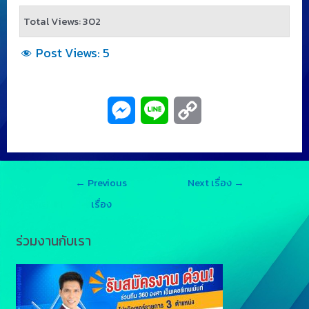
Total Views: 302
Post Views:
5
M
L
C
e
i
o
s
n
p
←
Previous
Next เรื่อง
→
s
e
y
เรื่อง
e
L
ร่วมงานกับเรา
n
i
g
n
e
k