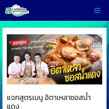
แจกสูตรเมนู อิตาเหลาซอสน้ำ
แดง