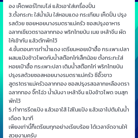
อง เห็ดพอร์โทเบโล่ แล้วเอาใส่เครื่องปั่น
3.ตั้งกระทะ ใส่น้ำมัน ใส่หอมแดง กระเทียม เห็ดปั่น ปรุง
รสด้วย ซอยหอยนางรมตราแม่ครัว ซอสปรุงอาหาร
ฉลากเขียวตราฉลากทอง พริกไทยป่น เนย เหล้าจีน ผัด
ให้เข้ากัน แล้วตักพักไว้
4.ขั้นตอนการทำน้ำแดง เตรียมหอยเป๋าฮื้อ กระเพาะปลา
ผสมแป้งข้าวโพดกับน้ำสต๊อกไก่เล็กน้อย ตั้งกระทะใส่
หอยเป๋าฮื้อ กระเพาะปลา เติมน้ำสต๊อกไก่ พริกไทยป่น
ปรุงรสด้วยซอสหอยนางรมตราแม่ครัว ซีอิ๊วขาว
สูตร1ตราแม่ครัวฉลากทอง ซอสปรุงรสฉลากเหลืองตรา
ฉลากทอง จิ๊กโฉ่ว น้ำมันงา เหล้าจีน แป้งข้าวโพด จนสุก
พักไว้
5.ทำการรีดแป้ง แล้วเอาใส้ ใส่ในแป้ง แล้วเอาไปต้มในน้ำ
เดือด 1นาที
เพียงเท่านี้ก็เตรียมทุกอย่างเรียบร้อย ได้เวลาจัดจานให้
สวยงามครับ