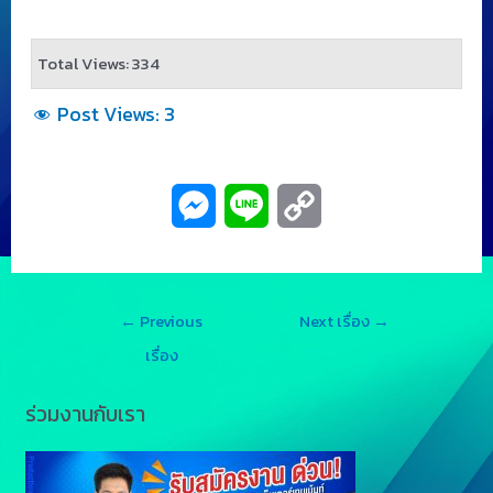
Total Views: 334
Post Views:
3
M
L
C
e
i
o
s
n
p
←
Previous
Next เรื่อง
→
s
e
y
เรื่อง
e
L
ร่วมงานกับเรา
n
i
g
n