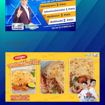
e
k
r
รายการอื่นๆ