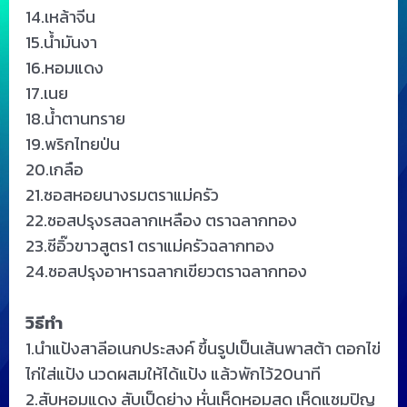
14.เหล้าจีน
15.น้ำมันงา
16.หอมแดง
17.เนย
18.น้ำตานทราย
19.พริกไทยป่น
20.เกลือ
21.ซอสหอยนางรมตราแม่ครัว
22.ซอสปรุงรสฉลากเหลือง ตราฉลากทอง
23.ซีอิ๊วขาวสูตร1 ตราแม่ครัวฉลากทอง
24.ซอสปรุงอาหารฉลากเขียวตราฉลากทอง
วิธีทำ
1.นำแป้งสาลีอเนกประสงค์ ขึ้นรูปเป็นเส้นพาสต้า ตอกไข่
ไก่ใส่แป้ง นวดผสมให้ได้แป้ง แล้วพักไว้20นาที
2.สับหอมแดง สับเป็ดย่าง หั่นเห็ดหอมสด เห็ดแชมปิญ