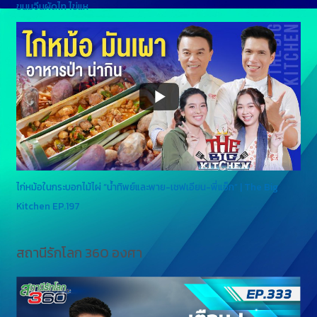
ขนมจีนผัดไท ไข่แห
ไก่หม้อในกระบอกไม้ไผ่ “น้ำทิพย์และพาย-เชฟเอียน-พี่แซ็ก” | The Big
Kitchen EP.197
สถานีรักโลก 360 องศา