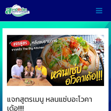
แจกสูตรเมนู หลนแซ่บอะโวคา
เด้อ!!!!