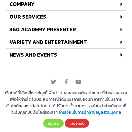
COMPANY
OUR SERVICES
360 ACADEMY PRESENTER
VARIETY AND ENTERTAINMENT
NEWS AND EVENTS
© 2022 All rights reserved
เว็บไซต์นี้ใช้คุกกี้เราใช้คุกกี้เพื่อนำเสนอคอนเทนต์และโฆษณาที่ท่านอาจสนใจ
เพื่อให้ท่านได้รับประสบการณ์ที่ดีบนบริการของเรา หากท่านใช้บริการ
เว็บไซต์ของเราต่อไปโดยไม่ได้ปรับการตั้งค่าใดๆ เราเข้าใจว่าท่านยินยอมที่
Copyright © 2026 บริษัท 360 องศา เอ็นเตอร์เทนเม้น
จะรับคุกกี้บนเว็บไซต์ของเรา
อ่านเงื่อนไขการรักษาข้อมูลส่วนบุคคล
ท์ จำกัด | Powered by
Astra WordPress Theme
ยอมรับ
ไม่ยอมรับ