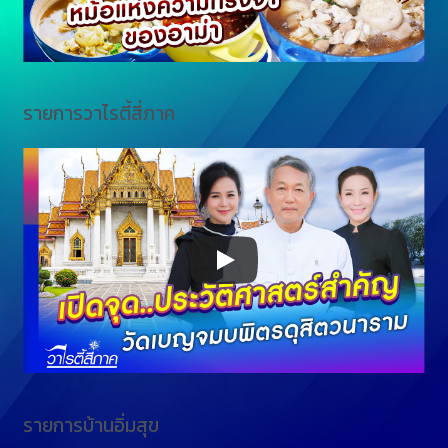
รายการวาไรตี้สี่ภาค
รายการบ้านอิ่มสุข