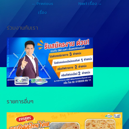
←
Previous
Next เรื่อง
→
s
e
y
เรื่อง
e
L
ร่วมงานกับเรา
n
i
g
n
e
k
r
รายการอื่นๆ