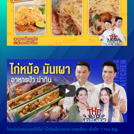
ขนมจีนผัดไท ไข่แห
ไก่หม้อในกระบอกไม้ไผ่ “น้ำทิพย์และพาย-เชฟเอียน-พี่แซ็ก” | The Big