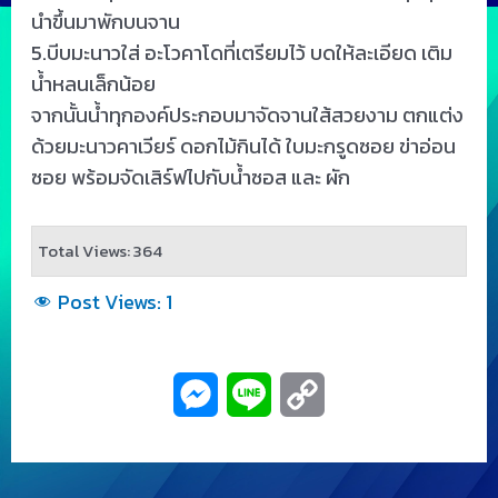
นำขึ้นมาพักบนจาน
5.บีบมะนาวใส่ อะโวคาโดที่เตรียมไว้ บดให้ละเอียด เติม
น้ำหลนเล็กน้อย
จากนั้นน้ำทุกองค์ประกอบมาจัดจานใส้สวยงาม ตกแต่ง
ด้วยมะนาวคาเวียร์ ดอกไม้กินได้ ใบมะกรูดซอย ข่าอ่อน
ซอย พร้อมจัดเสิร์ฟไปกับน้ำซอส และ ผัก
Total Views: 364
Post Views:
1
M
L
C
e
i
o
s
n
p