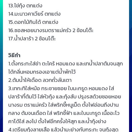
13.ไข่กุ้ง ตกแต่ง
14.มะนาวคาเวียร์ ตกแต่ง
15.ดอกไม้กินได้ ตกแต่ง
16.ซอสหอยนางรมตราแม่ครัว 2 ข้อนโต๊ะ
17.น้ำปลาร้า 2 ช้อนโต๊ะ
วิธีทำ
1.ตั้งกระทะใส่ข่า ตะไคร้ หอมแดง และเทน้ำปลาต้มจนสุก
ได้กลิ่นหอมกรองเอาแต่น้ำพักไว้
2.ต้มน้ำให้เดือด ลวกถั่วลันเตา
3.เทกะทิใส่หม้อ กระชายซอย ใบมะกรูด หอมแดง ใส่
ปลาร้าที่ต้มไว้ ใส่หัวกุ้ง และกุ้งสับ ปรุงรสด้วยซอยหอย
นางรม ตราแม่ครัว ใส่พริกขี้หนูเม็ด ตั้งไฟอ่อนถึงปาน
กลาง ต้มจนเดือด ใส่ พริกชี้ฟ้า และใบมะกรูด เนื้ออะโว
คาโด้ใส่ ลงไป ตั้งไฟอีกครั้งให้สุก และน้ำกุ้งย่าง
4.เตรียมกุ้งลายเสือ แล้วนำมะย่างกับกระทะ จนกุ้งสุด