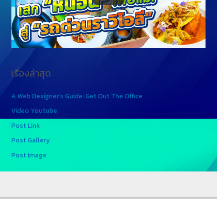
เรื่องล่าสุด
A Web Designer’s Guide: Get Out The Office
Video Youtube
Post Link
Post Gallery
Post Image