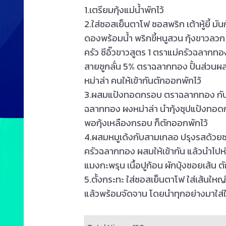
1.เตรียมกุ้งแม่น้ำพักไว้
2.ใส่ซอสเย็นตาโฟ ซอสพริก เต้าหู้ยี้ ม
ดองพร้อมน้ำ พริกขี้หนูสวน กุ้งขาวล
ครัว ซีอิ๊วขาวสูตร 1 ตราแม่ครัวฉลาก
สายชูกลั่น 5% ตราฉลากทอง ปั้นส่วนผสมใ
หม่าล่า คนให้เข้ากันตักออกพักไว้
3.ผสมแป้งทอดกรอบ ตราฉลากทอง กับน้ำเ
ฉลากทอง ผงหม่าล่า นำกุ้งชุปแป้งท
พอกุ้งเหลืองกรอบ ก็ตักออกพักไว้
4.ผสมหมูเด้งกับสามเกลอ ปรุงรสด้วยซ
ครัวฉลากทอง ผสมให้เข้ากัน แล้วนำไปห่อ
แมงกะพรุน เนื้อปูก้อน ผักบุ้งซอยเส้น ตั
5.ตั้งกระทะ ใส่ซอสเย็นตาโฟ ใส่เส้นใหญ่ 
แล้วพร้อมจัดจาน โดยนำทุกอย่างมาใส่ใ