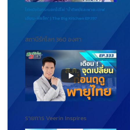
ไก่หม้อในกระบอกไม้ไผ่ “น้ำทิพย์และพาย-เชฟ
เอียน-พี่แซ็ก” | The Big Kitchen EP.197
สถานีรักโลก 360 องศา
รายการ Veerin Inspires