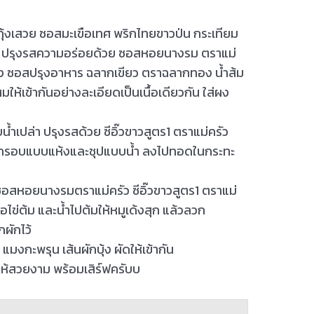
ันกุ้งเสวย ซอสมะเขือเทศ พริกไทยขาวป่น กระเทียม
วก ปรุงรสความอร่อยด้วย ซอสหอยนางรม ตราแม่
ทอง ซอสปรุงอาหาร ฉลากเขียว ตราฉลากทอง น้ำส้ม
ห้เข้ากันอย่างละเอียดเป็นเนื้อเดียวกัน ใส่ผง
ปล่า ปรุงรสด้วย ซีอิ๊วขาวสูตร1 ตราแม่ครัว
อดกรอบแบบแห้งและชุปแบบน้ำ ลงไปทอดในกระทะ
อสหอยนางรมตราแม่ครัว ซีอิ๊วขาวสูตร1 ตราแม่
ไข่ต้ม และน้ำไปต้มให้หมูเด้งสุก แล้วลวก
กผักไว้
แมงกะพรุน เส้นผักบุ้ง ผัดให้เข้ากัน
ห้สวยงาม พร้อมเสิร์ฟครับบ