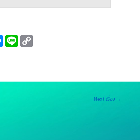
M
L
C
e
i
o
s
n
p
s
e
y
e
L
Next เรื่อง
→
n
i
g
n
e
k