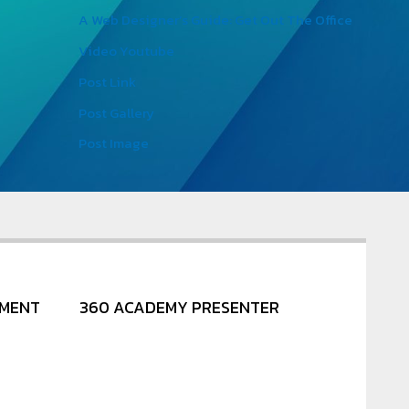
A Web Designer’s Guide: Get Out The Office
Video Youtube
Post Link
Post Gallery
Post Image
NMENT
360 ACADEMY PRESENTER