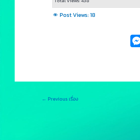
Total Views: 438
Post Views:
18
←
Previous เรื่อง