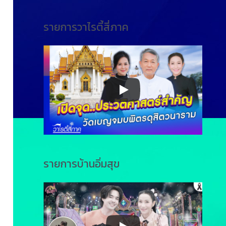
รายการวาไรตี้สี่ภาค
รายการบ้านอิ่มสุข