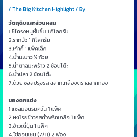
/
The Big Kitchen Highlight
/ By
วัตถุดิบและส่วนผสม
1.ซี่โครงหมูหั่นชิ้น 1 กิโลกรัม
2.รากบัว 1 กิโลกรัม
3.เก๋ากี้ 1 แพ็คเล็ก
4.น้ำมะนาว ¼ ถ้วย
5.น้ำตาลมะพร้าว 2 ช้อนโต๊ะ
6.น้ำปลา 2 ช้อนโต๊ะ
7.ด้วย ซอสปรุงรส ฉลากเหลืองตราฉลากทอง
ของตกแต่ง
1.แซลมอนรมควัน 1 แพ็ค
2.ผงโรยข้าวรสคั่วพริกเกลือ 1 แพ็ค
3.ข้าวญี่ปุ่น 1 แพ็ค
4.ไข่ออนเซน (7/11) 2 ฟอง