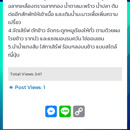
ฉลากเหลืองตราฉลากทอง น้ำตาลมะพร้าว น้ำปลา ต้ม
ต่ออีกสักพักให้เข้าเนื้อ และเติมน้ำมะนาวเพื่อเพิ่มความ
เปรี้ยว
4.จัดเสิร์ฟ ตักข้าว จัดกระดูกหมูเรียงให้ทั่ว ตามด้วยผง
โรยข้าว รากบัว และแซลมอนรมควัน ไข่ออนเซน
5.นำน้ำแกงส้ม ใส่กาเสิร์ฟ ร้อนๆลงบนข้าว แบบสไตล์
ญี่ปุ่น
Total Views: 347
Post Views:
1
M
L
C
e
i
o