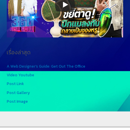
เรื่องล่าสุด
A Web Designer’s Guide: Get Out The Office
Video Youtube
Post Link
Post Gallery
Post Image