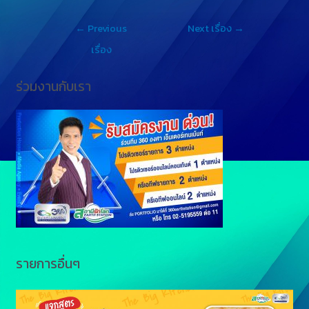
s
n
p
←
Previous
Next เรื่อง
→
s
e
y
เรื่อง
e
L
ร่วมงานกับเรา
n
i
g
n
e
k
r
รายการอื่นๆ