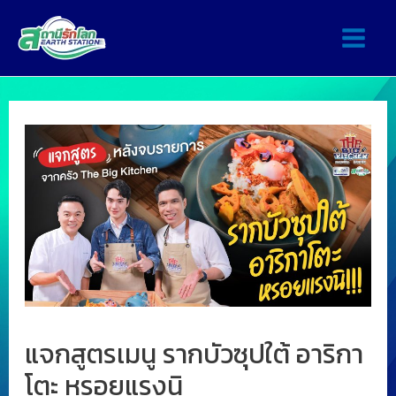
แจกสูตรเมนู รากบัวซุปใต้ อาริกา
โตะ หรอยแรงนิ