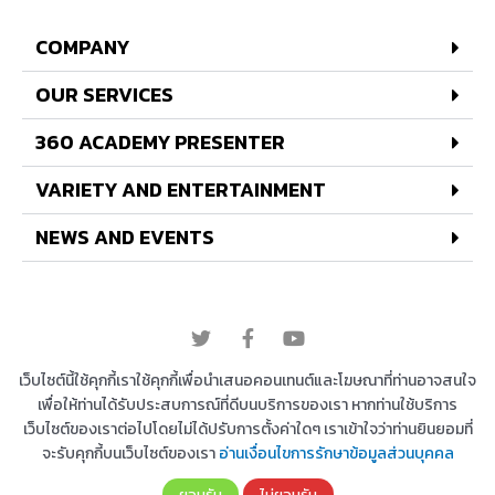
COMPANY
OUR SERVICES
360 ACADEMY PRESENTER
VARIETY AND ENTERTAINMENT
NEWS AND EVENTS
© 2022 All rights reserved
เว็บไซต์นี้ใช้คุกกี้เราใช้คุกกี้เพื่อนำเสนอคอนเทนต์และโฆษณาที่ท่านอาจสนใจ
เพื่อให้ท่านได้รับประสบการณ์ที่ดีบนบริการของเรา หากท่านใช้บริการ
เว็บไซต์ของเราต่อไปโดยไม่ได้ปรับการตั้งค่าใดๆ เราเข้าใจว่าท่านยินยอมที่
Copyright © 2026 บริษัท 360 องศา เอ็นเตอร์เทนเม้น
จะรับคุกกี้บนเว็บไซต์ของเรา
อ่านเงื่อนไขการรักษาข้อมูลส่วนบุคคล
ท์ จำกัด | Powered by
Astra WordPress Theme
ยอมรับ
ไม่ยอมรับ