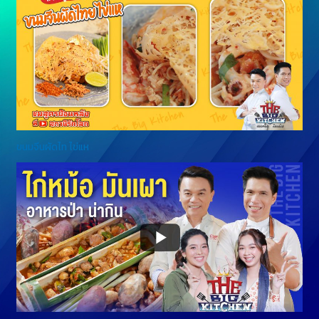
ขนมจีนผัดไท ไข่แห