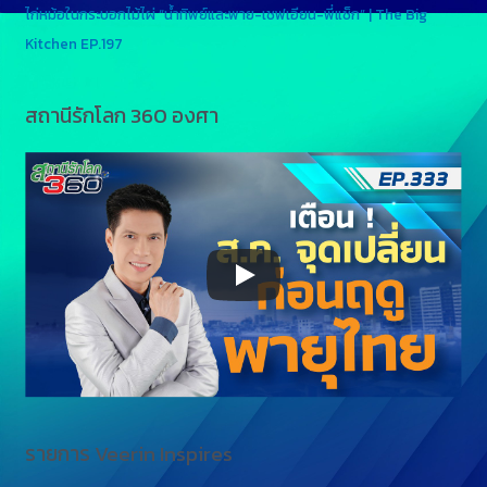
ไก่หม้อในกระบอกไม้ไผ่ “น้ำทิพย์และพาย-เชฟเอียน-พี่แซ็ก” | The Big
Kitchen EP.197
สถานีรักโลก 360 องศา
รายการ Veerin Inspires