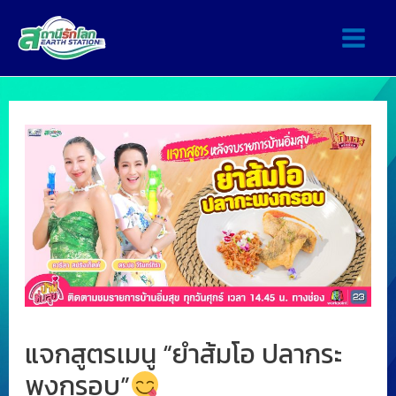
แจกสูตรเมนู “ยำส้มโอ ปลากระ
พงกรอบ”