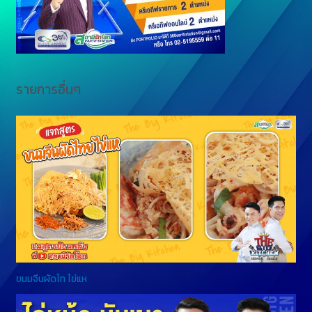
r
รายการอื่นๆ
ขนมจีนผัดไท ไข่แห