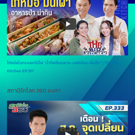
ไก่หม้อในกระบอกไม้ไผ่ “น้ำทิพย์และพาย-เชฟเอียน-พี่แซ็ก” | The Big
Kitchen EP.197
สถานีรักโลก 360 องศา