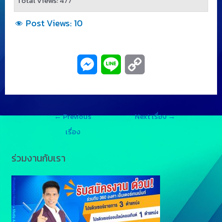
Total Views: 477
Post Views:
10
M
L
C
e
i
o
s
n
p
←
Previous
Next เรื่อง
→
s
e
y
เรื่อง
e
L
ร่วมงานกับเรา
n
i
g
n
e
k