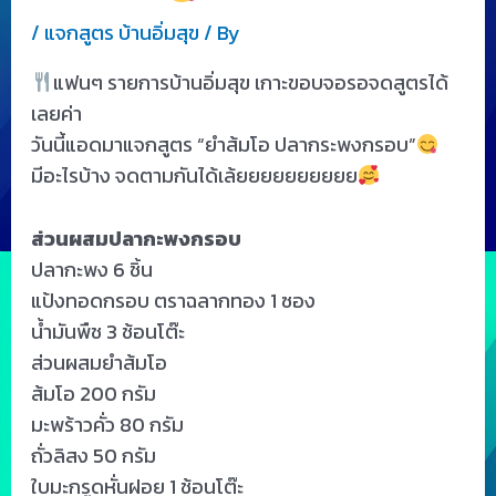
/
แจกสูตร บ้านอิ่มสุข
/ By
แฟนๆ รายการบ้านอิ่มสุข เกาะขอบจอรอจดสูตรได้
เลยค่า
วันนี้แอดมาแจกสูตร “ยำส้มโอ ปลากระพงกรอบ”
มีอะไรบ้าง จดตามกันได้เล้ยยยยยยยยยย
ส่วนผสมปลากะพงกรอบ
ปลากะพง 6 ชิ้น
แป้งทอดกรอบ ตราฉลากทอง 1 ซอง
น้ำมันพืช 3 ช้อนโต๊ะ
ส่วนผสมยำส้มโอ
ส้มโอ 200 กรัม
มะพร้าวคั่ว 80 กรัม
ถั่วลิสง 50 กรัม
ใบมะกรูดหั่นฝอย 1 ช้อนโต๊ะ