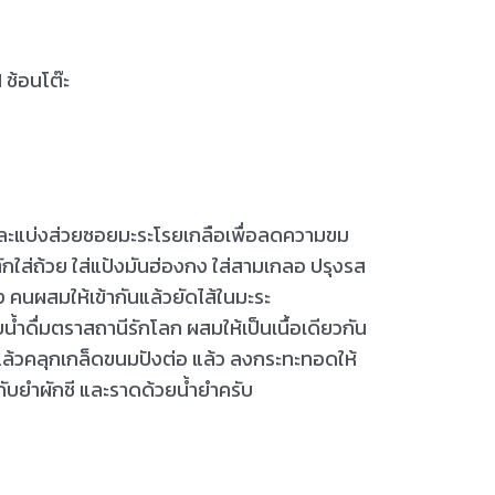
 ช้อนโต๊ะ
 และแบ่งส่วยซอยมะระโรยเกลือเพื่อลดความขม
ยด ตักใส่ถ้วย ใส่แป้งมันฮ่องกง ใส่สามเกลอ ปรุงรส
ง คนผสมให้เข้ากันแล้วยัดไส้ในมะระ
ดื่มตราสถานีรักโลก ผสมให้เป็นเนื้อเดียวกัน
ะ แล้วคลุกเกล็ดขนมปังต่อ แล้ว ลงกระทะทอดให้
ไปกับยำผักชี และราดด้วยน้ำยำครับ