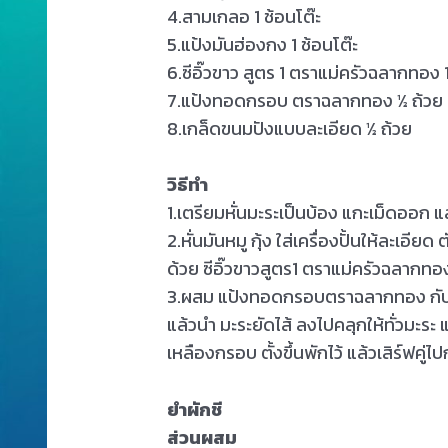
4.สามเกลอ 1 ช้อนโต๊ะ
5.แป้งมันฮ่องกง 1 ช้อนโต๊ะ
6.ซีอิ๊วขาว สูตร 1 ตราแม่ครัวฉลากทอง 1
7.แป้งทอดกรอบ ตราฉลากทอง ½ ถ้วย
8.เกล็ดขนมปังแบบละเอียด ½ ถ้วย
วิธีทำ
1.เตรียมหั่นมะระเป็นบ้อง แกะเม็ดออก
2.หั่นมันหมู กุ้ง ใส่เครื่องปั้นให้ละเอี
ด้วย ซีอิ๊วขาวสูตร1 ตราแม่ครัวฉลากทอ
3.ผสม แป้งทอดกรอบตราฉลากทอง กับน้ำ
แล้วนำ มะระยัดไส้ ลงไปคลุกให้ทั่วมะร
เหลืองกรอบ ตั้งขึ้นพักไว้ แล้วเสิร์ฟคู่
ยำผักชี
ส่วนผสม