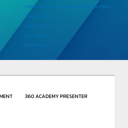
A Web Designer’s Guide: Get Out The Office
Video Youtube
Post Link
Post Gallery
Post Image
NMENT
360 ACADEMY PRESENTER