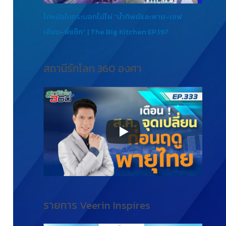
ไก่หม้อในกระบอกไม้ไผ่ “น้ำทิพย์และพาย-เชฟ
เอียน-พี่แซ็ก” | The Big Kitchen EP.197
สถานีรักโลก 360 องศา
รายการ Veerin Inspires