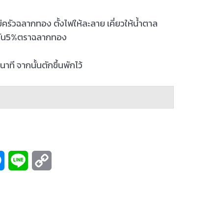
ม่ครัวฉลากทอง ตั้งไฟให้ละลาย เคี่ยวให้น้ำตาล
ูกลั่น5%ตราฉลากทอง
ที จากนั้นตักขึ้นพักไว้
M
L
C
e
i
o
s
n
p
s
e
y