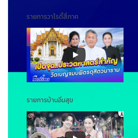
รายการวาไรตี้สี่ภาค
รายการบ้านอิ่มสุข