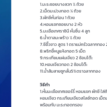
1.มะระซอยบางลวก ½ ถ้วย
2.เม็ดมะม่วงทอด ¼ ถ้วย
3.ผักชีหั่นท่อน 1 ถ้วย
4.หอมแขกซอยบาง 2 หัว
5.มะเขือเทศราชินี หั่นชิ้น 4 ลูก
6.น้ำตาลมะพร้าว ½ ถ้วย
7.ซีอิ๊วขาว สูตร 1 ตราแม่ครัวฉลากทอง 2
8.พริกขี้หนูแห้งทอด 5 เม็ด
9.กระเทียมแผ่นเจียว 2 ช้อนโต๊ะ
10.หอมเจียวทอด 2 ช้อนโต๊ะ
11.น้ำส้มสายชูกลั่น5%ตราฉลากทอง
วิธีทำ
1.หั่นมะเขือเทศเชอร์รี่ หอมแขก ผักชี ใ
หอมเจียว กระเทียมเจียวสไลซ์ทอด เม็ดมะ
พร้อมกับ มะระทอดกรอบ