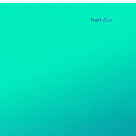
e
L
Next เรื่อง
→
n
i
g
n
e
k
r