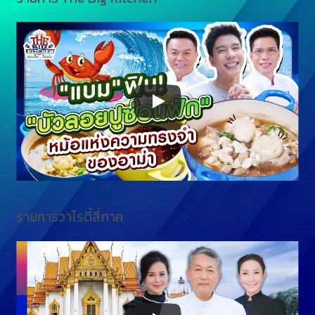
รายการวาไรตี้สี่ภาค