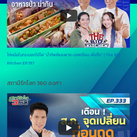
ไก่หม้อในกระบอกไม้ไผ่ “น้ำทิพย์และพาย-เชฟเอียน-พี่แซ็ก” | The Big
Kitchen EP.197
สถานีรักโลก 360 องศา