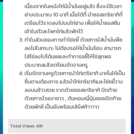
เนื่องจากในหนังไก่มีน้ำมันอยู่แล้ว ซึ่งจะใช้เวลา
ย่างประมาณ 10 นาที เมื่อได้ที่ นำซอสเทริยากิที่
เตรียมไว้ราดลงไปบนไก่ย่าง เพื่อให้น้ำซอสซึม
เข้าในตัวสะโพกไก่แล้วพักไว้
ทำในส่วนของการทำไข่ขยี้ ด้วยการใส่น้ำมันพืช
ลงไปในกระทะ ไม่ต้องรอให้น้ำมันร้อน สามารถ
ใส่ไข่ลงไปได้เลยและทำการขยี้ให้ไข่สุกพอ
ประมาณแล้วเตรียมจัดจานหรู
เริ่มจัดจานหรูด้วยการนำไก่เทริยากิ มาหั่นให้เป็น
ชิ้นตามต้องการ แล้วนำไก่เทริยากิและไข่ขยี้วาง
ลงบนข้าวสวย ราดด้วยซอสเทริยากิ ปิดท้าย
ด้วยการโรยงาขาว , ต้นหอมญี่ปุ่นซอยปิดท้าย
ด้วยผักชี เป็นอันพร้อมเสิร์ฟค้าาาาา
Total Views: 491