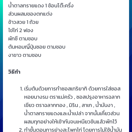
น้ำตาลทรายแดง 1 ช้อนโต๊ะครึ่ง
ส่วนผสมของตกแต่ง
ข้าวสวย 1 ถ้วย
ไข่ไก่ 2 ฟอง
ผักชี ตามชอบ
ต้นหอมญี่ปุ่นซอย ตามชอบ
งาขาว ตามชอบ
วิธีทำ
เริ่มต้นด้วยการทำซอสเทริยากิ ด้วยการใส่ซอส
หอยนางรม ตราแม่ครัว , ซอสปรุงอาหารฉลาก
เขียว ตราฉลากทอง , มิริน , สาเก , น้ำมันงา ,
น้ำตาลทรายแดงและน้ำเปล่า จากนั้นเคี่ยวส่วน
ผสมทุกอย่างให้เข้ากันจนเหนียวข้นแล้วพักไว้
ทำขั้นตอนการย่างสะโพกไก่ โดยการไม่ใช้น้ำมัน