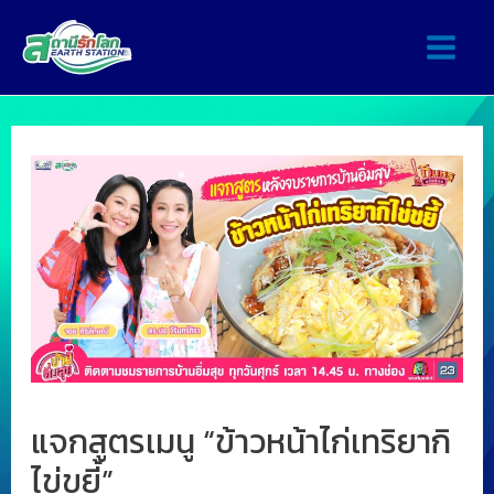
แจกสูตรเมนู “ข้าวหน้าไก่เทริยากิ
ไข่ขยี้”