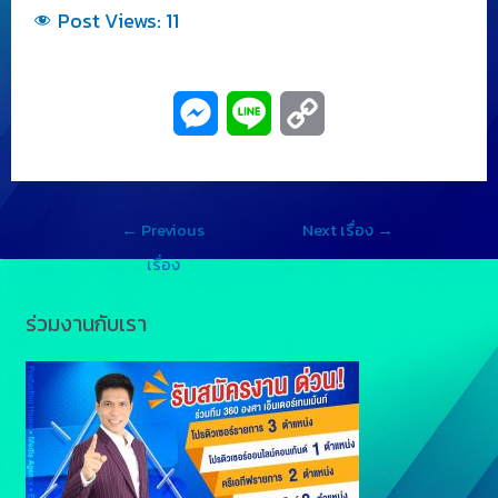
Post Views:
11
M
L
C
e
i
o
s
n
p
←
Previous
Next เรื่อง
→
s
e
y
เรื่อง
e
L
ร่วมงานกับเรา
n
i
g
n
e
k
r