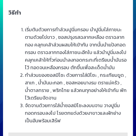
วิธีทำ
เริ่มต้นด้วยการทำส่วนปูนิ่มกรอบ นำปูนิ่มใส่ภาชนะ
ตามด้วยไข่ขาว , ซอสปรุงรสฉลากเหลือง ตราฉลาก
ทอง คลุกเคล้าส่วนผสมให้เข้ากัน จากนั้นนำแป้งทอด
กรอบ ตราฉลากทองใส่ภาชนะอีกใบ แล้วนำปูนิ่มลงไป
คลุกเคล้าให้ทั่วก่อนนำลงทอดกระทะที่เตรียมน้ำมันรอ
ไว้ ทอดจนเหลืองกรอบ ตักขึ้นเพื่อสะเด็ดน้ำมัน
ทำส่วนของซอสมิโซะ ด้วยการใส่มิโซะ , กระเทียมขูด ,
สาเก , น้ำมันมะกอก , ซอสหอยนางรม ตราแม่ครัว ,
น้ำตาลทราย , พริกไทย แล้วคนทุกอย่างให้เข้ากัน พัก
ไว้เตรียมจัดจาน
จัดจานด้วยการใส่น้ำซอสมิโซะลงบนจาน วางปูนิ่ม
ทอดกรอบลงไป โรยตกแต่งด้วยงาขาวและผักย่าง
เป็นอันพร้อมเสิร์ฟ