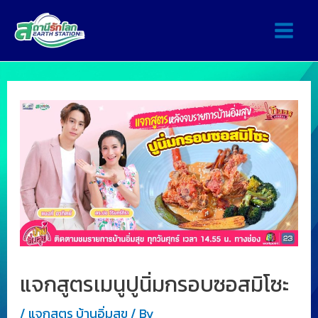
แจกสูตรเมนูปูนิ่มกรอบซอสมิโซะ
/
แจกสูตร บ้านอิ่มสุข
/ By