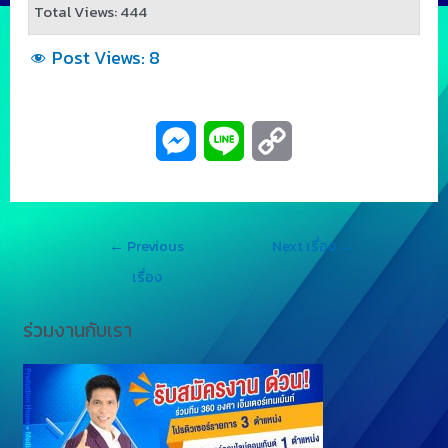
Total Views: 444
Post Views:
8
M
L
C
e
i
o
s
n
p
←
Previous
Next เรื่อง
→
s
e
y
เรื่อง
e
L
ร่วมงานกับเรา
n
i
g
n
e
k