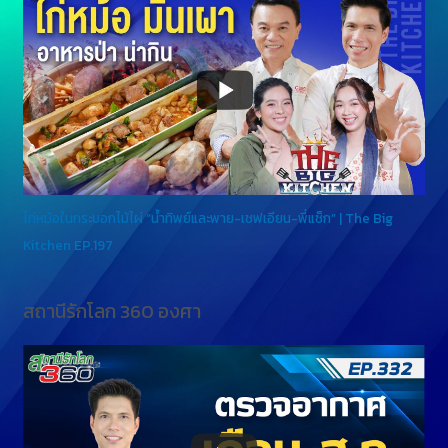
ไก่หม้อในกระบอกไม้ไผ่ “น้ำทิพย์และพาย-เชฟเอียน-พี่แซ็ก” | The Big
Kitchen EP.197
สถานีรักโลก 360 องศา