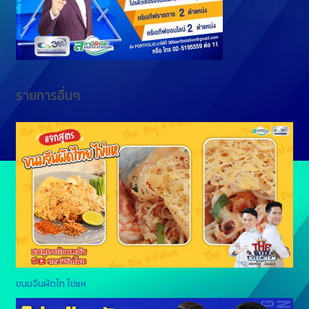
r
รายการอื่นๆ
ขนมจีนผัดไท ไข่แห