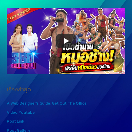
เรื่องล่าสุด
A Web Designer’s Guide: Get Out The Office
Video Youtube
Post Link
Post Gallery