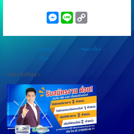
M
L
C
e
i
o
s
n
p
←
Previous
Next เรื่อง
→
s
e
y
เรื่อง
e
L
ร่วมงานกับเรา
n
i
g
n
e
k
r