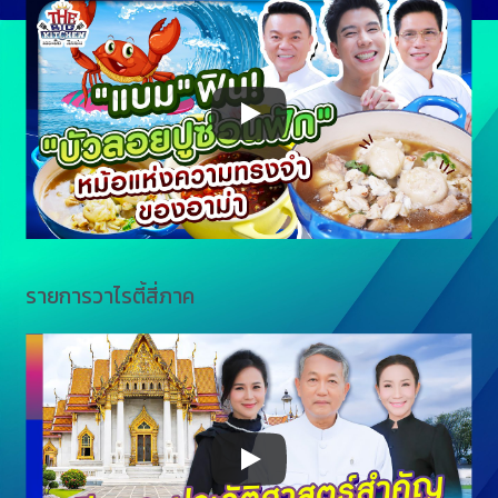
รายการวาไรตี้สี่ภาค