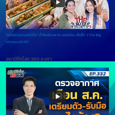
ไก่หม้อในกระบอกไม้ไผ่ “น้ำทิพย์และพาย-เชฟเอียน-พี่แซ็ก” | The Big
Kitchen EP.197
สถานีรักโลก 360 องศา