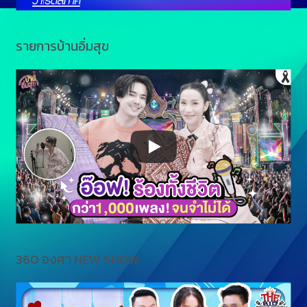
รายการบ้านอิ่มสุข
360 องศา NEW SHOW