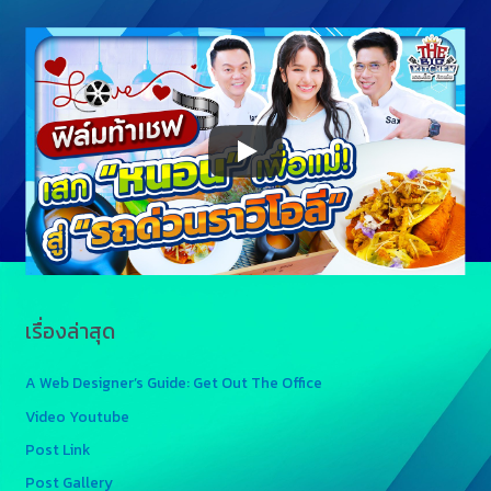
เรื่องล่าสุด
A Web Designer’s Guide: Get Out The Office
Video Youtube
Post Link
Post Gallery