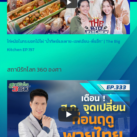
ไก่หม้อในกระบอกไม้ไผ่ “น้ำทิพย์และพาย-เชฟเอียน-พี่แซ็ก” | The Big
Kitchen EP.197
สถานีรักโลก 360 องศา