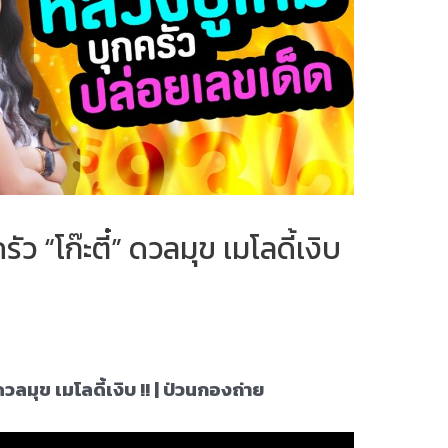
ัว “โก๊ะตี๋” ดวลมุข เมโลดี้เงิบ
ดวลมุข เมโลดี้เงิบ !! | ป่วนกองถ่าย