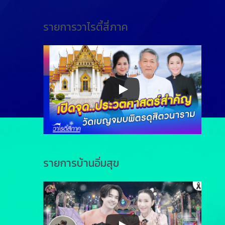
รายการวาไรตี้สี่ภาค
รายการบ้านอิ่มสุข