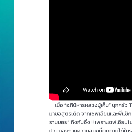
เมื่อ “อภินิหารหลวงปู่เค็ม” บุกครัว
มาขอสูตรเด็ด จากเชฟเอียนและพี่แซ็ก ใ
รามบอย” ถึงกับอึ้ง !! เพราะเชฟเอียนไ
ป่วนกองถ่ายความสนุกนี้ติดตามได้ในรา