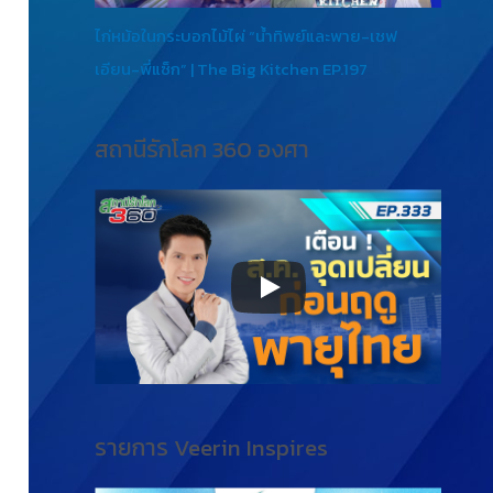
ไก่หม้อในกระบอกไม้ไผ่ “น้ำทิพย์และพาย-เชฟ
เอียน-พี่แซ็ก” | The Big Kitchen EP.197
สถานีรักโลก 360 องศา
รายการ Veerin Inspires