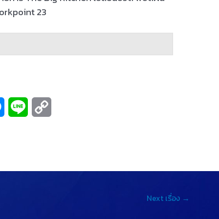
 Workpoint 23
M
L
C
e
i
o
s
n
p
s
e
y
e
L
Next เรื่อง
→
n
i