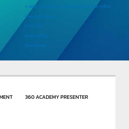
A Web Designer’s Guide: Get Out The Office
Video Youtube
Post Link
Post Gallery
Post Image
NMENT
360 ACADEMY PRESENTER