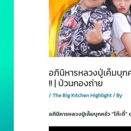
อภินิหารหลวงปู่เค็มบุกคร
!! | ป่วนกองถ่าย
/
The Big Kitchen Highlight
/ By
อภินิหารหลวงปู่เค็มบุกครัว “โก๊ะตี๋” 