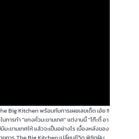
 The Big Kitchen พร้อมกับการเผยเลขเด็ด เอ้ย !!
นการทำ “แกงคั่วมะขามเทศ” แต่งานนี้ “โก๊ะตี๋ อา
ม่มีมะขามเทศให้ แล้วจะเป็นอย่างไร เบื้องหลังของ
ยการ The Big Kitchen เปลี่ยนชีวิต พิชิตฝัน