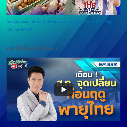
ไก่หม้อในกระบอกไม้ไผ่ “น้ำทิพย์และพาย-เชฟเอียน-พี่แซ็ก” | The Big
Kitchen EP.197
สถานีรักโลก 360 องศา