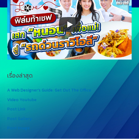
เรื่องล่าสุด
A Web Designer’s Guide: Get Out The Office
Video Youtube
Post Link
Post Gallery
Post Image