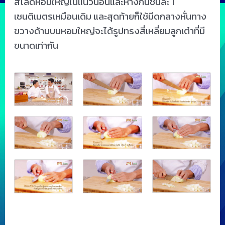
สไลด์หอมใหญ่ในแนวนอนและห่างกันชั้นละ 1
เซนติเมตรเหมือนเดิม และสุดท้ายก็ใช้มีดกลางหั่นทาง
ขวางด้านบนหอมใหญ่จะได้รูปทรงสี่เหลี่ยมลูกเต๋าที่มี
ขนาดเท่ากัน