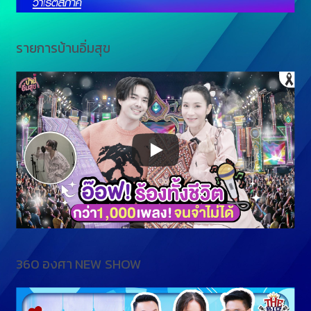
รายการบ้านอิ่มสุข
360 องศา NEW SHOW