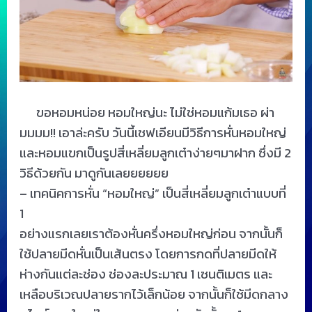
ขอหอมหน่อย หอมใหญ่นะ ไม่ใช่หอมแก้มเธอ ผ่า
มมมม!! เอาล่ะครับ วันนี้เชฟเอียนมีวิธีการหั่นหอมใหญ่
และหอมแขกเป็นรูปสี่เหลี่ยมลูกเต๋าง่ายๆมาฝาก ซึ่งมี 2
วิธีด้วยกัน มาดูกันเลยยยยยย
– เทคนิคการหั่น “หอมใหญ่” เป็นสี่เหลี่ยมลูกเต๋าแบบที่
1
อย่างแรกเลยเราต้องหั่นครึ่งหอมใหญ่ก่อน จากนั้นก็
ใช้ปลายมีดหั่นเป็นเส้นตรง โดยการกดที่ปลายมีดให้
ห่างกันแต่ละช่อง ช่องละประมาณ 1 เซนติเมตร และ
เหลือบริเวณปลายรากไว้เล็กน้อย จากนั้นก็ใช้มีดกลาง