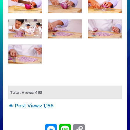
Total Views: 483
Post Views:
1,156
M
L
C