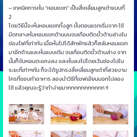
– เทคนิคการหั่น “หอมแขก” เป็นสี่เหลี่ยมลูกเต๋าแบบที่
2
โดยวิธีนี้จะหั่นหอมแขกทั้งลูก ขั้นตอนแรกเริ่มจาก ใช้
มีดกลางหั่นหอมแขกด้านบนจนเกือบติดขั้วด้านล่างใน
ช่องไฟที่เท่ากัน เมื่อหั่นไปได้สักพักแล้วก็สลับหอมแขก
มาอีกด้านและหั่นแบบเดิม จนเกือบติดขั้วด้านล่าง จาก
นั้นก็จับหอมตะแคงลง และหั่นลงไปโดยเว้นช่องไปใน
ระยะที่เท่าๆกัน ก็จะได้รูปทรงสี่เหลี่ยมลูกเต๋าที่สวยงาม
ใครที่ชอบทำอาหาร ลองนำวิธีที่เชฟเอียนบอกไปลอง
ใช้ แล้วคุณจะรู้ว่าทำง่ายมากกกกกกกกกกก !!