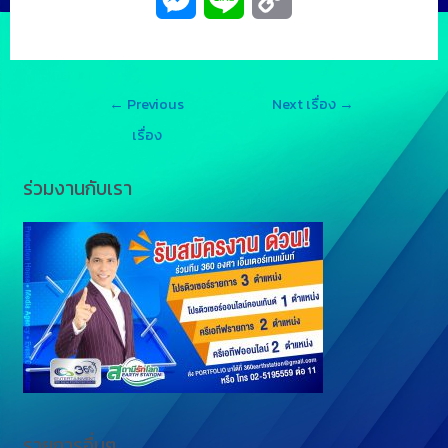
e
i
o
s
n
p
←
Previous
Next เรื่อง
→
s
e
y
เรื่อง
e
L
ร่วมงานกับเรา
n
i
g
n
e
k
r
รายการอื่นๆ