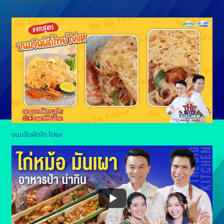
ขนมจีนผัดไท ไข่แห