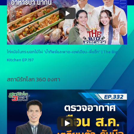
ไก่หม้อในกระบอกไม้ไผ่ “น้ำทิพย์และพาย-เชฟเอียน-พี่แซ็ก” | The Big
Kitchen EP.197
สถานีรักโลก 360 องศา