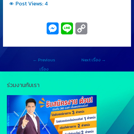
Post Views:
4
M
L
C
e
i
o
s
n
p
←
Previous
Next เรื่อง
→
s
e
y
เรื่อง
e
L
ร่วมงานกับเรา
n
i
g
n
e
k
r