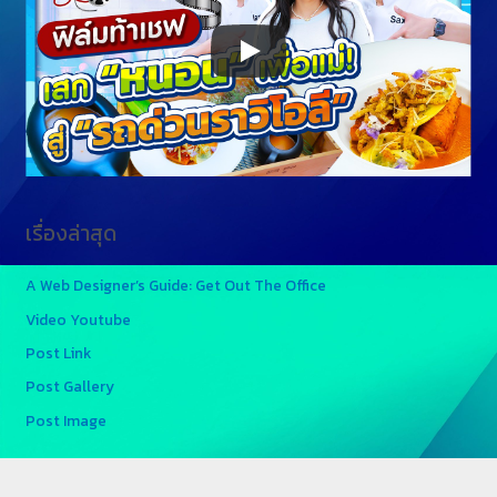
เรื่องล่าสุด
A Web Designer’s Guide: Get Out The Office
Video Youtube
Post Link
Post Gallery
Post Image