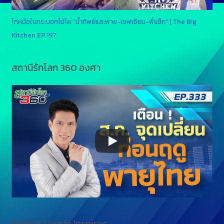
ไก่หม้อในกระบอกไม้ไผ่ “น้ำทิพย์และพาย-เชฟเอียน-พี่แซ็ก” | The Big
Kitchen EP.197
สถานีรักโลก 360 องศา
รายการ Veerin Inspires