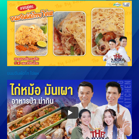
ขนมจีนผัดไท ไข่แห