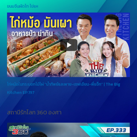
ขนมจีนผัดไท ไข่แห
ไก่หม้อในกระบอกไม้ไผ่ “น้ำทิพย์และพาย-เชฟเอียน-พี่แซ็ก” | The Big
Kitchen EP.197
สถานีรักโลก 360 องศา