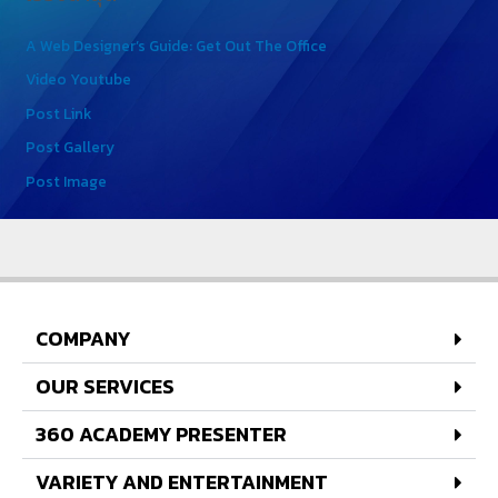
A Web Designer’s Guide: Get Out The Office
Video Youtube
Post Link
Post Gallery
Post Image
COMPANY
OUR SERVICES
360 ACADEMY PRESENTER
VARIETY AND ENTERTAINMENT