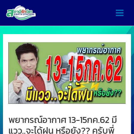
พยากรณ์อากาศ 13-15กค.62 มี
แวว..จะได้ฝน หรือยัง?? ครับพี่