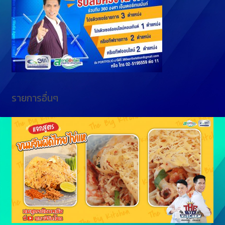
e
k
r
รายการอื่นๆ