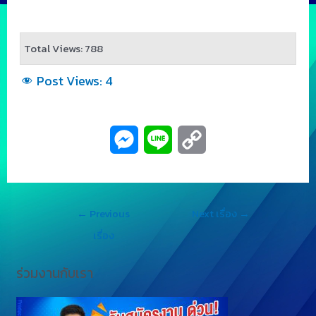
Total Views: 788
Post Views:
4
M
L
C
e
i
o
s
n
p
←
Previous
Next เรื่อง
→
s
e
y
เรื่อง
e
L
ร่วมงานกับเรา
n
i
g
n