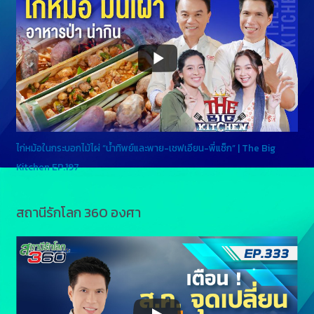
ไก่หม้อในกระบอกไม้ไผ่ “น้ำทิพย์และพาย-เชฟเอียน-พี่แซ็ก” | The Big
Kitchen EP.197
สถานีรักโลก 360 องศา