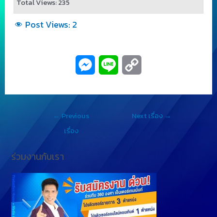
Total Views: 235
Post Views:
2
M
L
C
e
i
o
s
n
p
←
Previous
Next เรื่อง
→
s
e
y
เรื่อง
e
L
ร่วมงานกับเรา
n
i
g
n
e
k