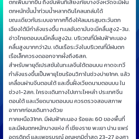
ตกเพิ่มมากขึ้น ถึงขั้นพื้นที่เสี่ยงภัยบางจังหวัดจะมีฝน
ตกหนักขั้นน้ำท่วมน้ำหลากดินโคลนถล่มได้
ขณะเดียวกันระบบอากาศก็ดึงให้ลมมรสุมตะวันตก
เฉียงใต้มีกำลังแรงขึ้น ทะเลอันดามันจะมีคลื่นสูง2-3ม.
อ่าวไทยตอนบนมีคลื่นสูง2ม. บริเวณที่มีฝนฟ้าคะนอง
คลื่นสูงมากกว่า2ม. เดินเรือระวังในบริเวณที่มีฝนตก
เรือเล็กควรงดออกจ
ากผั่งถึง6สค.
สำหรับพายุดีเปรสชันในทะเลจีนใต้ตอนบน คาดจะทวี
กำลังแรงขึ้นเป็นพายุโซนร้อนวิภาในช่วงบ่าย1กค. แล้ว
เคลื่อนผ่านจีนตอนใต้ และขึ้นฝั่งเวียดนามตอนบน ใน
ช่วง1-2สค. ใครจะเดินทางไปเกาะไหหลำ ประเทศจีน
ตอนใต้ และเวียดนามตอนบน ควรตรวจสอบสภาพ
อากาศก่อนเดินทางด้วย
ภาคเหนือ31กค. มีฝนฟ้าคะนอง ร้อยละ 60 ของพื้นที่
และมีฝนตกหนักบางแห่ง ที่ เชียงราย พะเยา น่าน แพร่
อุตรดิถต์ และเพชรบูรณ์ อุณหภูมิต่ำสุด 23-27 องศา