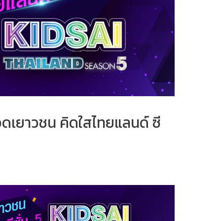
ดเยาวชน คิดใสไทยแลนด์ ซี