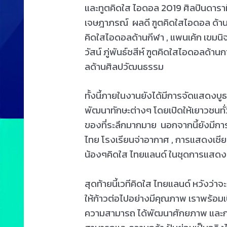
และทูตคิดใส ไอดอล 2019 ศิลปินดาราที่เ
เจษฎาภรณ์ ผลดี ฑูตคิดใสไอดอล ด้านสิ
คิดใสไอดอลด้านกีฬา , แพนเค้ก เขมน
วัสน์ ภู่พันธ์ชสีห์ ฑูตคิดใสไอดอลด้
ลด้านศิลปวัฒนธรรม
ทั้งนี้ภายในงานยังได้มีการจัดแสดงบ
พัฒนาทักษะต่างๆ โดยเปิดให้เยาวชนทั
ของที่ระลึกมากมาย นอกจากนี้ยังมี
ไทย โรงเรียนจ่าอากาศ , การแสดงเชีย
น้องๆคิดใส ไทยแลนด์ ในชุดการแสดง
สุดท้ายนี้เวทีคิดใส ไทยแลนด์ หวังว่าจ
ให้ก้าวต่อไปอย่างมีคุณภาพ เราพร้อ
ความสามารถ ได้พัฒนาศักยภาพ และก