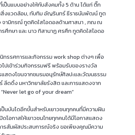
ป็นแบบอย่างให้กับสังคมทั้ง 5 ด้าน ได้แก่ ติ๊ก
่งแวดล้อม, ทับทิม อัญรินทร์ ธีราธนันพัฒน์ ทูต
ิจ จามิกรณ์ ทูตคิดใสไอดอลด้านศาสนา , ภณ ณ
านการศึกษา และ นาว ทิสานาฏ ศรศึก ทูตคิดใสไอดอ
ูธนิทรรศการและกิจกรรม work shop ต่างๆ เพื่อ
่วไปเข้าร่วมกิจกรรมฟรี พร้อมรับของรางวัล
การแสดงโขนจากชมรมอนุรักษ์ศิลปะและวัฒนธรรม
ร์ ลีดดิ้ง มหาวิทยาลัยรังสิต และการแสดงจาก
 “Never let go of your dream”
ะเป็นบันไดอีกขั้นสำหรับเยาวชนทุกคนที่มีความฝัน
มเปิดโอกาสให้เยาวชนไทยทุกคนได้มีโอกาสแสดง
ารสัมผัสประสบการณ์จริง ขอเพียงคุณมีความ