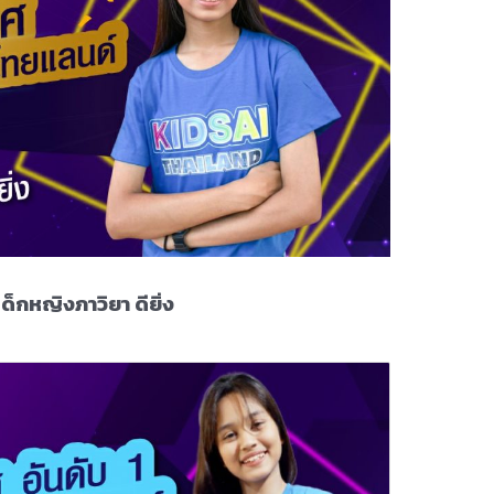
เด็กหญิงภาวิยา ดียิ่ง