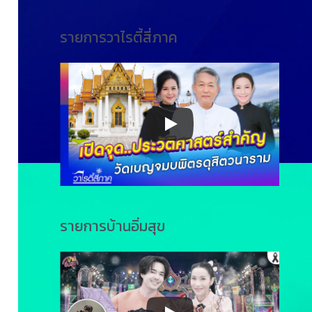
รายการวาไรตี้สี่ภาค
รายการบ้านอิ่มสุข