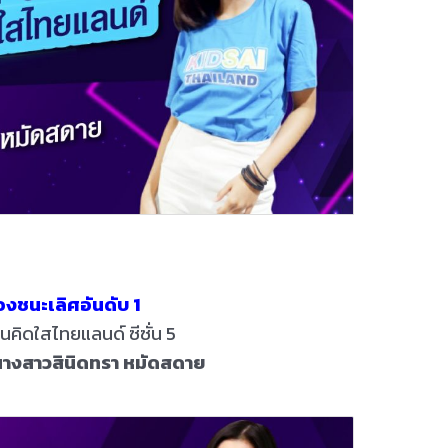
องชนะเลิศอันดับ 1
คิดใสไทยแลนด์ ซีซั่น 5
 นางสาวสินิดทรา หมัดสดาย