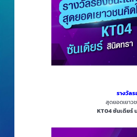
รางวัลร
สุดยอดเยาวชน
KT04 ซันเดียร์