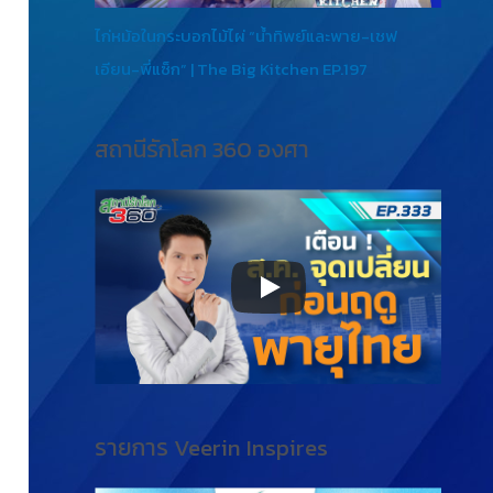
ไก่หม้อในกระบอกไม้ไผ่ “น้ำทิพย์และพาย-เชฟ
เอียน-พี่แซ็ก” | The Big Kitchen EP.197
สถานีรักโลก 360 องศา
รายการ Veerin Inspires