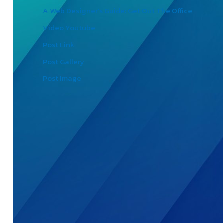
A Web Designer’s Guide: Get Out The Office
Video Youtube
Post Link
Post Gallery
Post Image