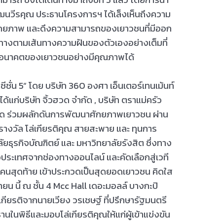
ัฒนวีรคุณ ประธานโครงการฯ ได้เล็งเห็นถึงความ
ักยภาพ และดึงความสามารถของเยาวชนที่มีออก
ินทางตามเส้นทางความฝันของตัวเองอย่างเต็มที่
ดอนาคตของเยาวชนอย่างมีคุณภาพได้
ซั่น 5” โดย บริษัท 360 องศา เอ็นเตอร์เทนเม้นท์
้แก่บริษัท จิ้วฮวด จำกัด , บริษัท ตราแม่ครัว
 จำกัด ร่วมผลักดันการพัฒนาศักยภาพเยาวชน ผ่าน
างวัล โล่เกียรติคุณ สายสะพาย และ ทุนการ
ธุรกิจบัณฑิตย์ และ มหาวิทยาลัยรังสิต ซึ่งทาง
วประเทศจากช่องทางออนไลน์ และคัดเลือกสู่เวที
นสุดท้าย เข้าประกวดเป็นสุดยอดเยาวชน คิดใส
นยายน นี้ ณ ชั้น 4 Mcc Hall เดอะมอลล์ บางกะปิ
บเกียรติจากนายเวียง วรเชษฐ์ ที่ปรึกษารัฐมนตรี
นพิธีและมอบโล่เกียรติคุณให้แก่ผู้เข้าแข่งขัน