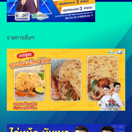
r
รายการอื่นๆ
ขนมจีนผัดไท ไข่แห