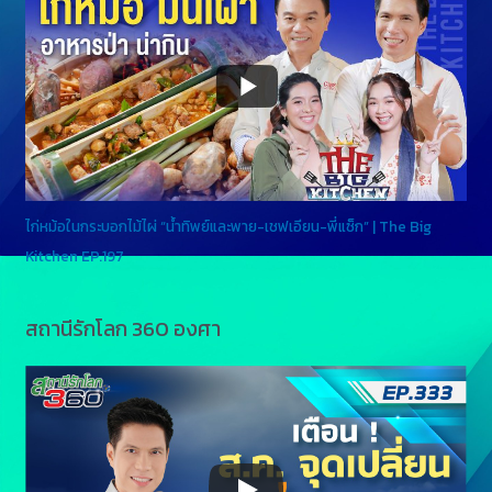
ไก่หม้อในกระบอกไม้ไผ่ “น้ำทิพย์และพาย-เชฟเอียน-พี่แซ็ก” | The Big
Kitchen EP.197
สถานีรักโลก 360 องศา