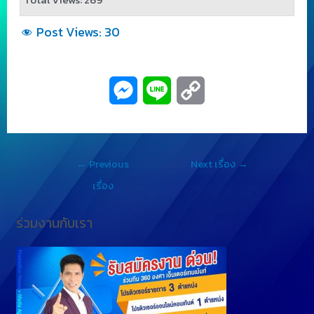
Post Views:
30
M
L
C
e
i
o
s
n
p
←
Previous
Next เรื่อง
→
s
e
y
เรื่อง
e
L
ร่วมงานกับเรา
n
i
g
n
e
k