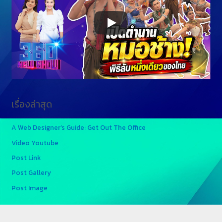
เรื่องล่าสุด
A Web Designer’s Guide: Get Out The Office
Video Youtube
Post Link
Post Gallery
Post Image