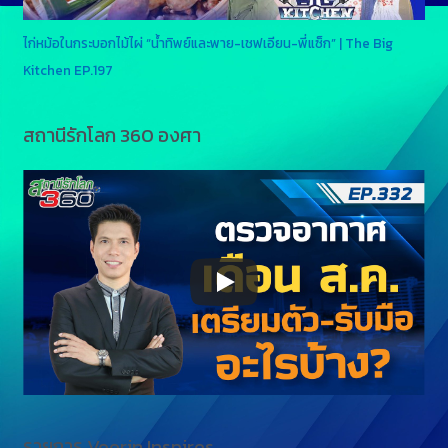
ไก่หม้อในกระบอกไม้ไผ่ “น้ำทิพย์และพาย-เชฟเอียน-พี่แซ็ก” | The Big
Kitchen EP.197
สถานีรักโลก 360 องศา
รายการ Veerin Inspires