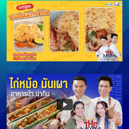
ขนมจีนผัดไท ไข่แห