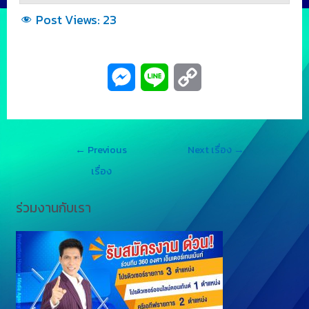
Post Views:
23
M
L
C
e
i
o
s
n
p
←
Previous
Next เรื่อง
→
s
e
y
เรื่อง
e
L
ร่วมงานกับเรา
n
i
g
n
e
k
r