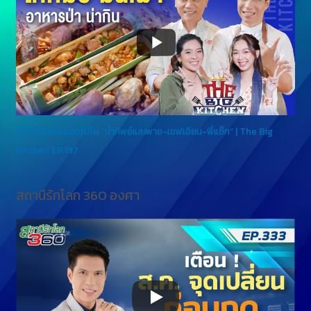
ไก่หม้อในกระบอกไม้ไผ่ “น้ำทิพย์และพาย-เชฟเอียน-พี่แซ็ก” | The Big
Kitchen EP.197
สถานีรักโลก 360 องศา