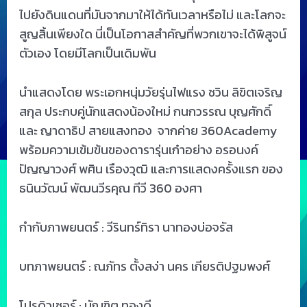
ไปยังดินแดนที่มันจากมาให้ได้ทันเวลาหรือไม่ และโลกจะ
สูญสิ้นเพียงใด นี่เป็นโอกาสสำคัญที่พวกเขาจะได้พิสูจน์
ตัวเอง โดยมีโลกเป็นเดิมพัน
นำแสดงโดย พระเอกหนุ่มวัยรุ่นไฟแรง ชวิน ลิขิตเจริญ
สกุล ประกบคู่นักแสดงน้องใหม่ กนกวรรณ บุญศักดิ์
และ ญาดาธิป สายแสงทอง จากค่าย 360Academy
พร้อมความเข้มข้นของดารารุ่นเก๋าอย่าง อรอนงค์
ปัญญาวงศ์ พศิน เรืองวุฒิ และการแสดงครั้งแรก ของ
ธนินวัฒน์ พัฒนวีรคุณ ทีวี 360 องศา
กำกับภาพยนตร์ : วีรินทร์ทิรา นาทองบ่อจรัส
บทภาพยนตร์​ : ณภัทร ตั้งสง่า นคร เกียรติปฐมพงศ์
โปรดิวเซอร์ : บัณฑิต ทองดี