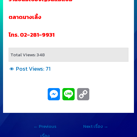
ตลาดนางเลิ้ง
โทร. 02-281-9931
Total Views: 348
Post Views:
71
M
L
C
e
i
o
s
n
p
←
Previous
Next เรื่อง
→
s
e
y
เรื่อง