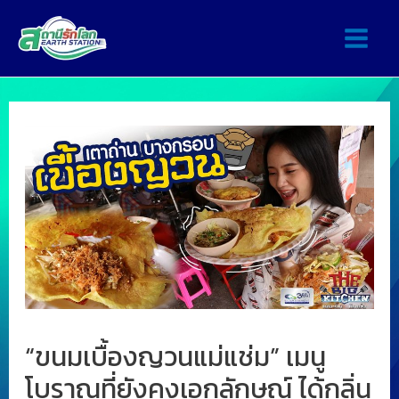
“ขนมเบื้องญวนแม่แช่ม” เมนู
โบราณที่ยังคงเอกลักษณ์ ได้กลิ่น