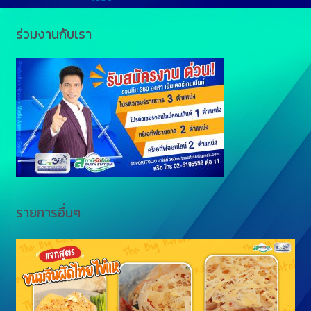
e
L
ร่วมงานกับเรา
n
i
g
n
e
k
r
รายการอื่นๆ