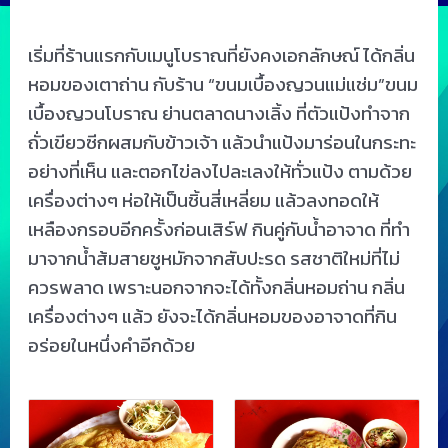
เริ่มที่ร้านแรกกับเมนูโบราณที่ยังคงเอกลักษณ์ ได้กลิ่น
หอมของเตาถ่าน กับร้าน “ขนมเบื้องญวนแม่แช่ม”ขนม
เบื้องญวนโบราณ ย่านตลาดนางเลิ้ง ที่ตัวแป้งทำจาก
ถั่วเขียวซีกผสมกับข้าวเจ้า แล้วนำแป้งมาร่อนในกระทะ
อย่างที่เห็น และตอกไข่ลงไปละเลงให้ทั่วแป้ง ตามด้วย
เครื่องต่างๆ ห่อให้เป็นชิ้นสี่เหลี่ยม แล้วลงทอดให้
เหลืองกรอบอีกครั้งก่อนเสิร์ฟ กินคู่กับน้ำอาจาด ที่ทำ
มาจากน้ำส้มสายชูหมักจากสับปะรด รสชาติใหม่ที่ไม่
ควรพลาด เพราะนอกจากจะได้ทั้งกลิ่นหอมถ่าน กลิ่น
เครื่องต่างๆ แล้ว ยังจะได้กลิ่นหอมของอาจาดที่กิน
อร่อยในหนึ่งคำอีกด้วย