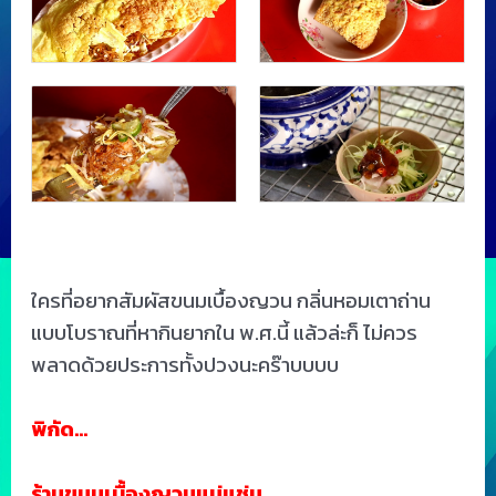
ใครที่อยากสัมผัสขนมเบื้องญวน กลิ่นหอมเตาถ่าน
แบบโบราณที่หากินยากใน พ.ศ.นี้ แล้วล่ะก็ ไม่ควร
พลาดด้วยประการทั้งปวงนะคร๊าบบบบ
พิกัด…
ร้านขนมเบื้องญวนแม่แช่ม