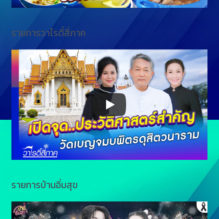
รายการวาไรตี้สี่ภาค
รายการบ้านอิ่มสุข