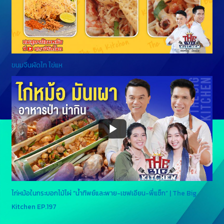
ขนมจีนผัดไท ไข่แห
ไก่หม้อในกระบอกไม้ไผ่ “น้ำทิพย์และพาย-เชฟเอียน-พี่แซ็ก” | The Big
Kitchen EP.197