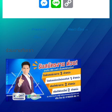
M
L
C
e
i
o
s
n
p
←
Previous
Next เรื่อง
→
s
e
y
เรื่อง
e
L
ร่วมงานกับเรา
n
i
g
n
e
k
r