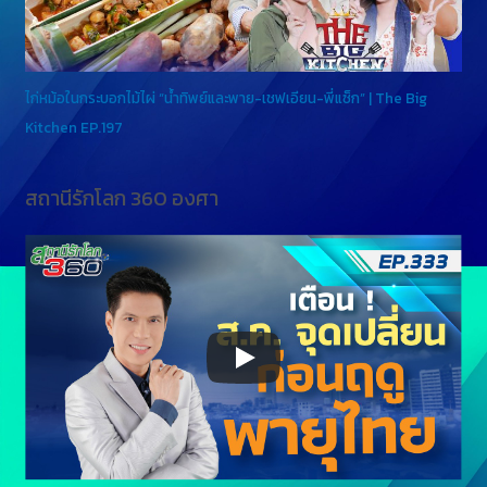
ไก่หม้อในกระบอกไม้ไผ่ “น้ำทิพย์และพาย-เชฟเอียน-พี่แซ็ก” | The Big
Kitchen EP.197
สถานีรักโลก 360 องศา