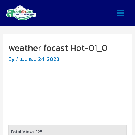
weather focast Hot-01_0
By
/
เมษายน 24, 2023
Total Views: 125