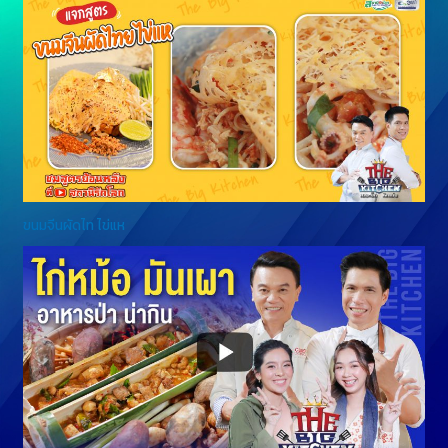
ขนมจีนผัดไท ไข่แห