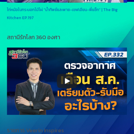
ไก่หม้อในกระบอกไม้ไผ่ “น้ำทิพย์และพาย-เชฟเอียน-พี่แซ็ก” | The Big
Kitchen EP.197
สถานีรักโลก 360 องศา
รายการ Veerin Inspires