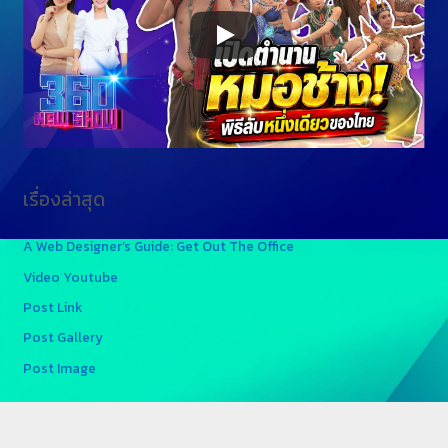
เรื่องล่าสุด
A Web Designer’s Guide: Get Out The Office
Video Youtube
Post Link
Post Gallery
Post Image