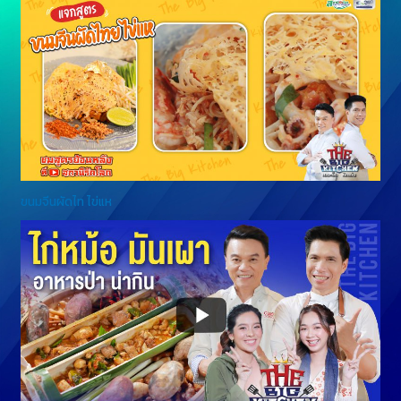
ขนมจีนผัดไท ไข่แห