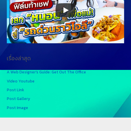
เรื่องล่าสุด
A Web Designer’s Guide: Get Out The Office
Video Youtube
Post Link
Post Gallery
Post Image