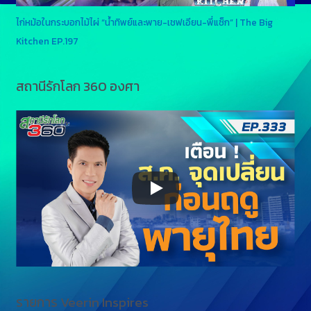
ไก่หม้อในกระบอกไม้ไผ่ “น้ำทิพย์และพาย-เชฟเอียน-พี่แซ็ก” | The Big
Kitchen EP.197
สถานีรักโลก 360 องศา
รายการ Veerin Inspires