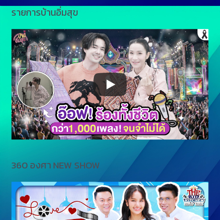
รายการบ้านอิ่มสุข
360 องศา NEW SHOW