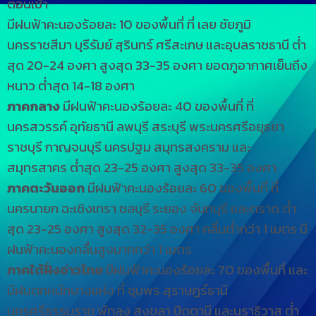
ตอนเช้า
มีฝนฟ้าคะนองร้อยละ 10 ของพื้นที่ ที่ เลย ชัยภูมิ
นครราชสีมา บุรีรัมย์ สุรินทร์ ศรีสะเกษ และอุบลราชธานี ต่ำ
สุด 20-24 องศา สูงสุด 33-35 องศา ยอดภูอากาศเย็นถึง
หนาว ต่ำสุด 14-18 องศา
ภาคกลาง
มีฝนฟ้าคะนองร้อยละ 40 ของพื้นที่ ที่
นครสวรรค์ อุทัยธานี ลพบุรี สระบุรี พระนครศรีอยุธยา
ราชบุรี กาญจนบุรี นครปฐม สมุทรสงคราม และ
สมุทรสาคร ต่ำสุด 23-25 องศา สูงสุด 33-35 องศา
ภาคตะวันออก
มีฝนฟ้าคะนองร้อยละ 60 ของพื้นที่ ที่
นครนายก ฉะเชิงเทรา ชลบุรี ระยอง จันทบุรี และตราด ต่ำ
สุด 23-25 องศา สูงสุด 32-35 องศา คลื่นต่ำกว่า 1 เมตร มี
ฝนฟ้าคะนองคลื่นสูงมากกว่า 1 เมตร
ภาคใต้ฝั่งอ่าวไทย
มีฝนฟ้าคะนองร้อยละ 70 ของพื้นที่ และ
มีฝนตกหนักบางแห่ง ที่ ชุมพร สุราษฎร์ธานี
นครศรีธรรมราช พัทลุง สงขลา ปัตตานี และนราธิวาส ต่ำ