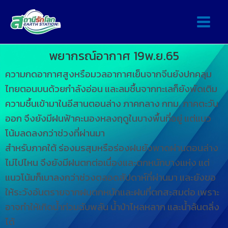
พยากรณ์อากาศ 19พ.ย.65
ความกดอากาศสูงหรือมวลอากาศเย็นจากจีนยังปกคลุม
ไทยตอนบนด้วยกำลังอ่อน และลมชื้นจากทะเลก็ยังพัดเติม
ความชื้นเข้ามาในอีสานตอนล่าง ภาคกลาง กทม. ภาคตะวัน
ออก จึงยังมีฝนฟ้าคะนองหลงฤดูในบางพื้นที่อยู่ แต่แนว
โน้มลดลงกว่าช่วงที่ผ่านมา
สำหรับภาคใต้ ร่องมรสุมหรือร่องฝนยังพาดผ่านตอนล่าง
ไม่ไปไหน จึงยังมีฝนตกต่อเนื่องและตกหนักบางแห่ง แต่
แนวโน้มก็เบาลงกว่าช่วงตลอดสัปดาห์ที่ผ่านมา และยังขอ
ให้ระวังอันตรายจากฝนตกหนักและฝนที่ตกสะสมต่อ เพราะ
อาจทำให้เกิดน้ำท่วมฉับพลัน น้ำป่าไหลหลาก และน้ำล้นตลิ่ง
ได้