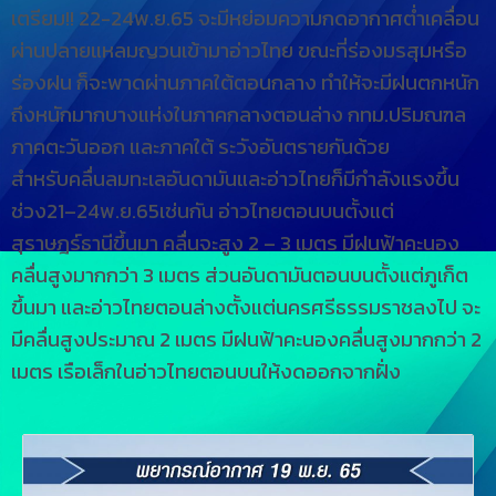
เตรียม!! 22-24พ.ย.65 จะมีหย่อมความกดอากาศต่ำเคลื่อน
ผ่านปลายแหลมญวนเข้ามาอ่าวไทย ขณะที่ร่องมรสุมหรือ
ร่องฝน ก็จะพาดผ่านภาคใต้ตอนกลาง ทำให้จะมีฝนตกหนัก
ถึงหนักมากบางแห่งในภาคกลางตอนล่าง กทม.ปริมณฑล
ภาคตะวันออก และภาคใต้ ระวังอันตรายกันด้วย
สำหรับคลื่นลมทะเลอันดามันและอ่าวไทยก็มีกำลังแรงขึ้น
ช่วง21–24พ.ย.65เช่นกัน อ่าวไทยตอนบนตั้งแต่
สุราษฎร์ธานีขึ้นมา คลื่นจะสูง 2 – 3 เมตร มีฝนฟ้าคะนอง
คลื่นสูงมากกว่า 3 เมตร ส่วนอันดามันตอนบนตั้งแต่ภูเก็ต
ขึ้นมา และอ่าวไทยตอนล่างตั้งแต่นครศรีธรรมราชลงไป จะ
มีคลื่นสูงประมาณ 2 เมตร มีฝนฟ้าคะนองคลื่นสูงมากกว่า 2
เมตร เรือเล็กในอ่าวไทยตอนบนให้งดออกจากฝั่ง