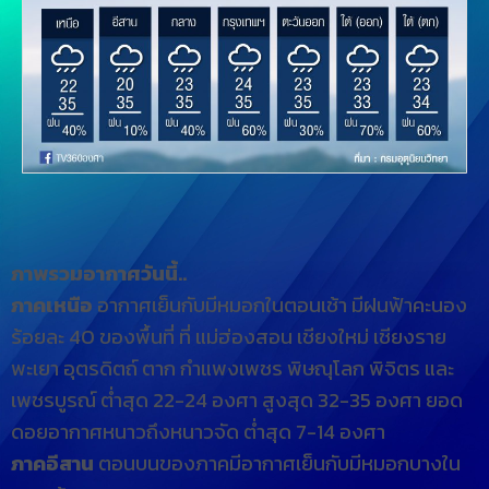
ภาพรวมอากาศวันนี้..
ภาคเหนือ
อากาศเย็นกับมีหมอกในตอนเช้า มีฝนฟ้าคะนอง
ร้อยละ 40 ของพื้นที่ ที่ แม่ฮ่องสอน เชียงใหม่ เชียงราย
พะเยา อุตรดิตถ์ ตาก กำแพงเพชร พิษณุโลก พิจิตร และ
เพชรบูรณ์ ต่ำสุด 22-24 องศา สูงสุด 32-35 องศา ยอด
ดอยอากาศหนาวถึงหนาวจัด ต่ำสุด 7-14 องศา
ภาคอีสาน
ตอนบนของภาคมีอากาศเย็นกับมีหมอกบางใน