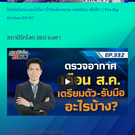
ไก่หม้อในกระบอกไม้ไผ่ “น้ำทิพย์และพาย-เชฟเอียน-พี่แซ็ก” | The Big
Kitchen EP.197
สถานีรักโลก 360 องศา
รายการ Veerin Inspires