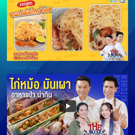
ขนมจีนผัดไท ไข่แห