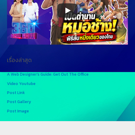
เรื่องล่าสุด
A Web Designer’s Guide: Get Out The Office
Video Youtube
Post Link
Post Gallery
Post Image