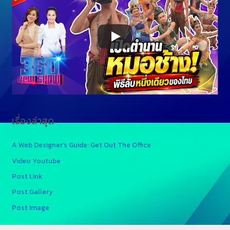
เรื่องล่าสุด
A Web Designer’s Guide: Get Out The Office
Video Youtube
Post Link
Post Gallery
Post Image