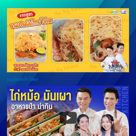
ขนมจีนผัดไท ไข่แห