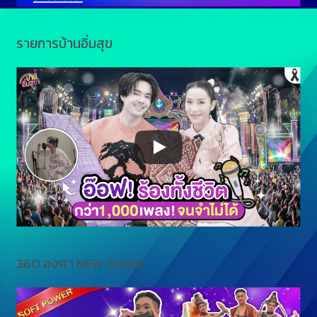
รายการบ้านอิ่มสุข
360 องศา NEW SHOW