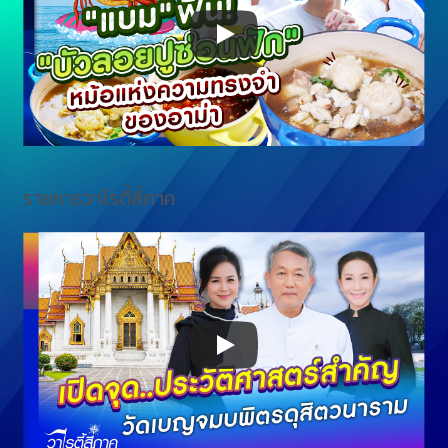
รายการวาไรตี้สี่ภาค