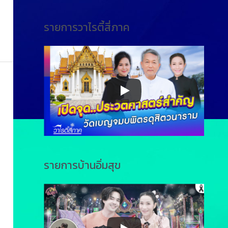
รายการวาไรตี้สี่ภาค
รายการบ้านอิ่มสุข