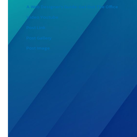
A Web Designer’s Guide: Get Out The Office
Video Youtube
Post Link
Post Gallery
Post Image