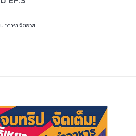
ม EP.3
ืน “ดารา จิตอาส …