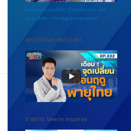
ไก่หม้อในกระบอกไม้ไผ่ “น้ำทิพย์และพาย-เชฟ
เอียน-พี่แซ็ก” | The Big Kitchen EP.197
สถานีรักโลก 360 องศา
รายการ Veerin Inspires