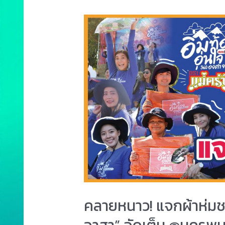
คลายหนาว! แจกผ้าห่มชา