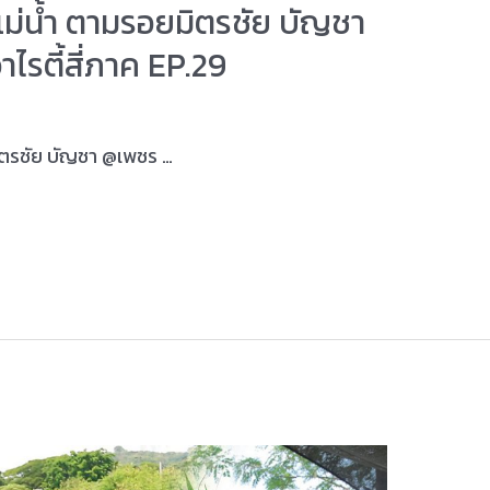
มแม่น้ำ ตามรอยมิตรชัย บัญชา
วาไรตี้สี่ภาค EP.29
มิตรชัย บัญชา @เพชร …