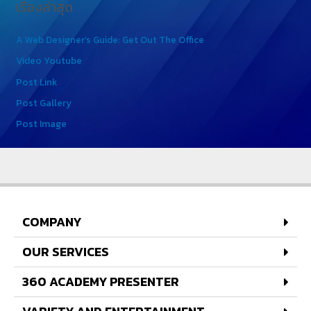
เรื่องล่าสุด
A Web Designer’s Guide: Get Out The Office
Video Youtube
Post Link
Post Gallery
Post Image
COMPANY
OUR SERVICES
360 ACADEMY PRESENTER