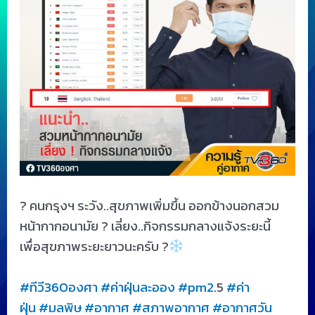
?
คนกรุงฯ ระวัง..สุขภาพเพิ่มขึ้น ออกข้างนอกสวม
หน้ากากอนามัย
?
เลี่ยง..กิจกรรมกลางแจ้งระย
ะนี้
เพื่อสุขภาพระยะยาวนะครับ
?
#ทีวี360องศา
#ค่าฝุ่นละออง
#pm2
.5
#ค่า
ฝุ่น
#มลพิษ
#อากาศ
#สภาพอากาศ
#อากาศวัน