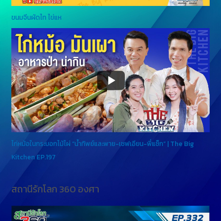
ขนมจีนผัดไท ไข่แห
ไก่หม้อในกระบอกไม้ไผ่ “น้ำทิพย์และพาย-เชฟเอียน-พี่แซ็ก” | The Big
Kitchen EP.197
สถานีรักโลก 360 องศา