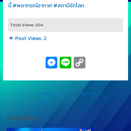
นี้
#พยากรณ์อากาศ
#สถานีรักโลก
Total Views: 204
Post Views:
2
M
L
C
e
i
o
s
n
p
←
Previous
Next เรื่อง
→
s
e
y
เรื่อง
e
L
ร่วมงานกับเรา
n
i