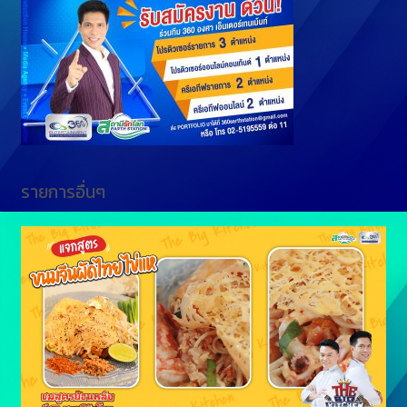
g
n
e
k
r
รายการอื่นๆ