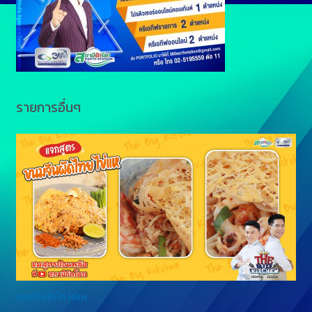
e
k
r
รายการอื่นๆ
ขนมจีนผัดไท ไข่แห