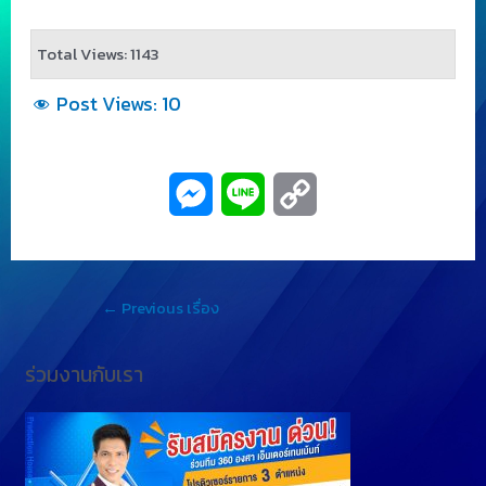
Total Views: 1143
Post Views:
10
M
L
C
e
i
o
s
n
p
←
Previous เรื่อง
s
e
y
e
L
ร่วมงานกับเรา
n
i
g
n