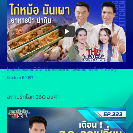
ไก่หม้อในกระบอกไม้ไผ่ “น้ำทิพย์และพาย-เชฟเอียน-พี่แซ็ก” | The Big
Kitchen EP.197
สถานีรักโลก 360 องศา