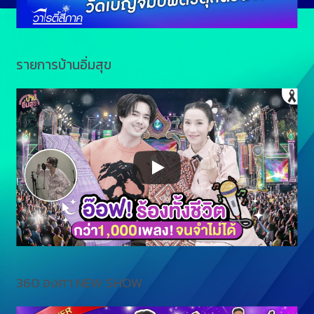
รายการบ้านอิ่มสุข
360 องศา NEW SHOW