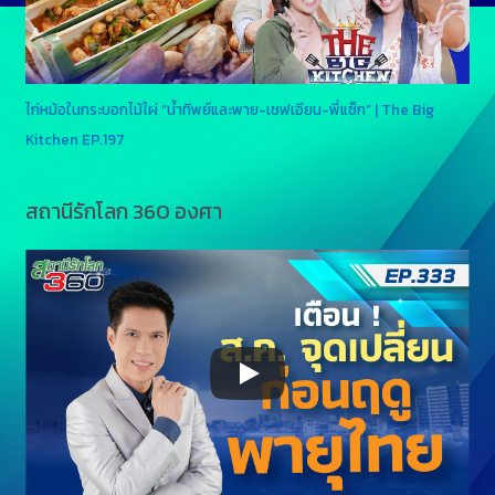
ไก่หม้อในกระบอกไม้ไผ่ “น้ำทิพย์และพาย-เชฟเอียน-พี่แซ็ก” | The Big
Kitchen EP.197
สถานีรักโลก 360 องศา