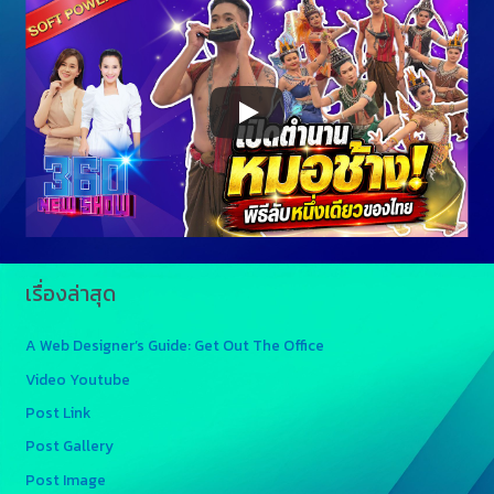
เรื่องล่าสุด
A Web Designer’s Guide: Get Out The Office
Video Youtube
Post Link
Post Gallery
Post Image