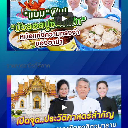
รายการวาไรตี้สี่ภาค