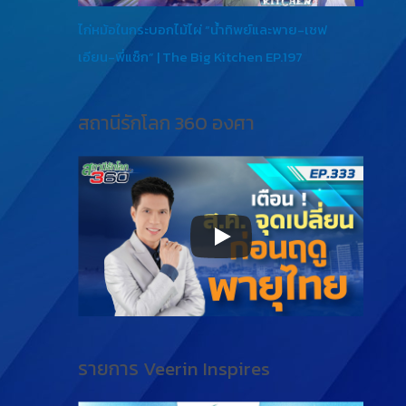
ไก่หม้อในกระบอกไม้ไผ่ “น้ำทิพย์และพาย-เชฟ
เอียน-พี่แซ็ก” | The Big Kitchen EP.197
สถานีรักโลก 360 องศา
รายการ Veerin Inspires