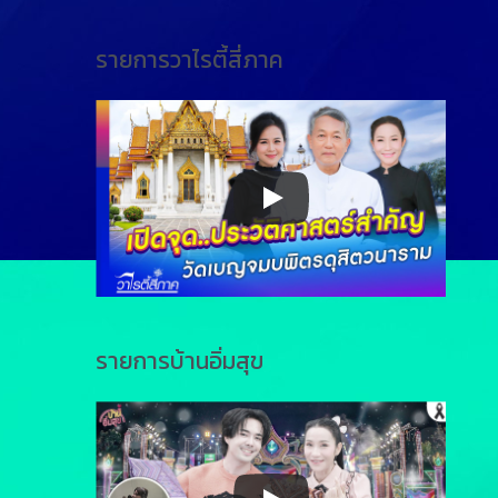
รายการวาไรตี้สี่ภาค
รายการบ้านอิ่มสุข