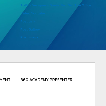
A Web Designer’s Guide: Get Out The Office
Video Youtube
Post Link
Post Gallery
Post Image
NMENT
360 ACADEMY PRESENTER