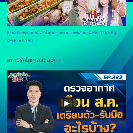
ไก่หม้อในกระบอกไม้ไผ่ “น้ำทิพย์และพาย-เชฟเอียน-พี่แซ็ก” | The Big
Kitchen EP.197
สถานีรักโลก 360 องศา