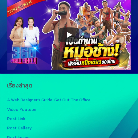
เรื่องล่าสุด
A Web Designer’s Guide: Get Out The Office
Video Youtube
Post Link
Post Gallery
Post Image