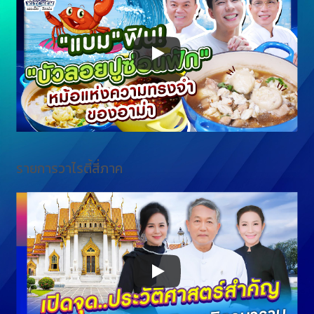
รายการวาไรตี้สี่ภาค