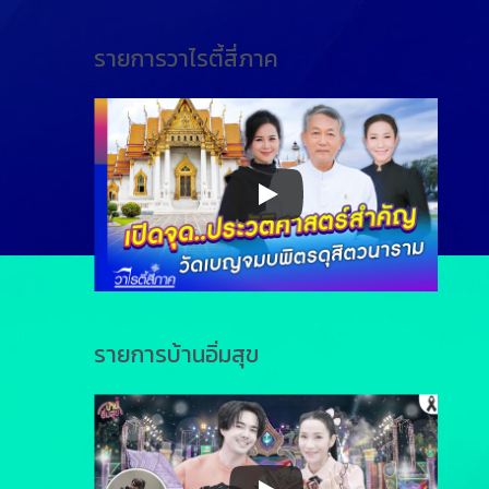
รายการวาไรตี้สี่ภาค
รายการบ้านอิ่มสุข