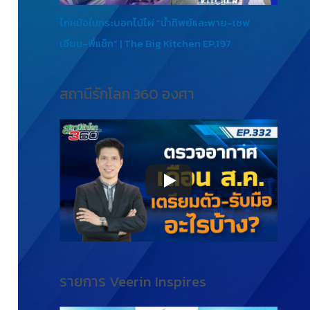
ไก่หม้อในกระบอกไม้ไผ่ “น้ำทิพย์และพาย-เชฟ
เอียน-พี่แซ็ก” | The Big Kitchen EP.197
สถานีรักโลก 360 องศา
รายการ Veerin Inspires