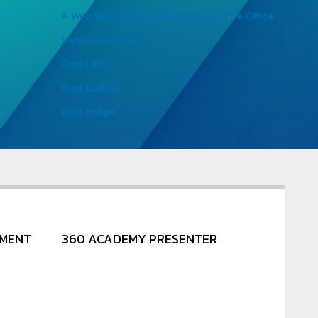
A Web Designer’s Guide: Get Out The Office
Video Youtube
Post Link
Post Gallery
Post Image
NMENT
360 ACADEMY PRESENTER