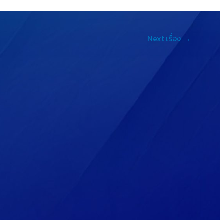
s
e
y
e
L
Next เรื่อง
→
n
i
g
n
e
k
r