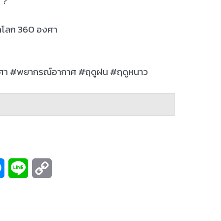
 ?
ักโลก 360 องศา
งศา #พยากรณ์อากาศ #ฤดูฝน #ฤดูหนาว
M
L
C
e
i
o
s
n
p