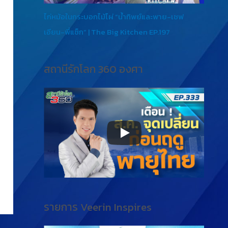
ไก่หม้อในกระบอกไม้ไผ่ “น้ำทิพย์และพาย-เชฟ
เอียน-พี่แซ็ก” | The Big Kitchen EP.197
สถานีรักโลก 360 องศา
รายการ Veerin Inspires