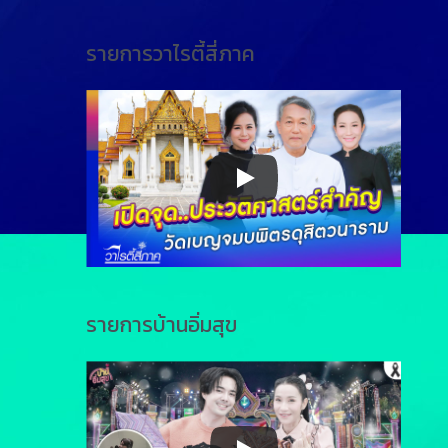
รายการวาไรตี้สี่ภาค
รายการบ้านอิ่มสุข