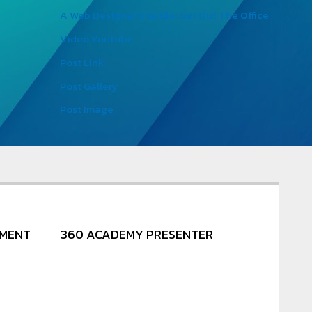
A Web Designer’s Guide: Get Out The Office
Video Youtube
Post Link
Post Gallery
Post Image
NMENT
360 ACADEMY PRESENTER