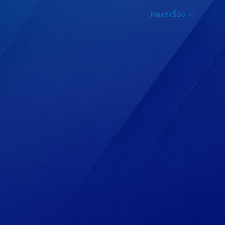
e
L
Next เรื่อง
→
n
i
g
n
e
k
r