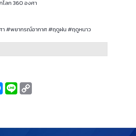
ักโลก 360 องศา
งศา #พยากรณ์อากาศ #ฤดูฝน #ฤดูหนาว
M
L
C
e
i
o
s
n
p
s
e
y