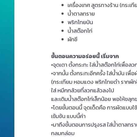
เครื่องเทศ สูตรทางร้าน (กระเ
น้ำตาลทราย
พริกไทยป่น
น้ำสต๊อกไก่
ผักชี
ขั้นตอนความอร่อยนี้ เริ่มจาก
•จุดเตา ตั้งกระทะ ใส่น้ำสต๊อกไก่เพื่อลว
•จากนั้น ตั้งกระทะอีกครั้ง ใส่น้ำมัน เพ
(กระเทียม หอมแดง พริกไทยดำ รากผักชีสั
ใส่ หมึกกล้วยที่ลวกแล้วลงไป
และเติมน้ำสต๊อกไก่เล็กน้อย พอให้ขลุกข
•โดยขั้นตอนนี้ จุดเด็ดคือ การผัดแบบใช
เข้มข้น แบบนี้ค่า
•มาถึงขั้นตอนการปรุงรส ใส่น้ำตาลทราย
กลมกล่อม