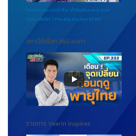
ไก่หม้อในกระบอกไม้ไผ่ “น้ำทิพย์และพาย-เชฟ
เอียน-พี่แซ็ก” | The Big Kitchen EP.197
สถานีรักโลก 360 องศา
รายการ Veerin Inspires