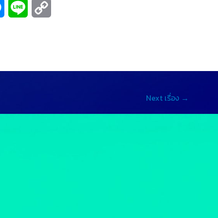
M
L
C
e
i
o
s
n
p
s
e
y
e
L
Next เรื่อง
→
n
i
g
n
e
k
r