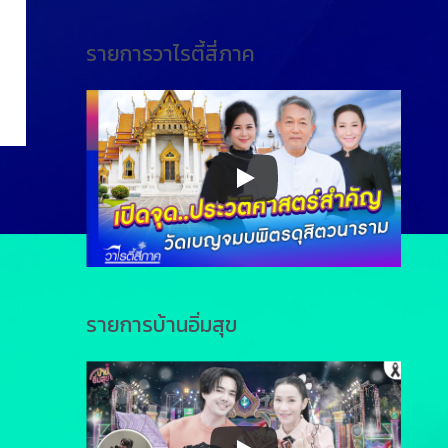
รายการวาไรตี้สี่ภาค
รายการบ้านอิ่มสุข