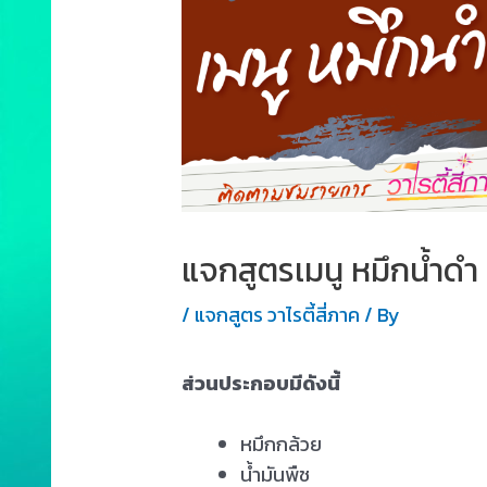
แจกสูตรเมนู หมึกน้ำดำ
/
แจกสูตร วาไรตี้สี่ภาค
/ By
ส่วนประกอบมีดังนี้
หมึกกล้วย
น้ำมันพืช