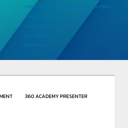
A Web Designer’s Guide: Get Out The Office
Video Youtube
Post Link
Post Gallery
Post Image
NMENT
360 ACADEMY PRESENTER